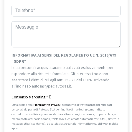
INFORMATIVA AI SENSI DEL REGOLAMENTO UE N. 2016/679
"GDPR"
I dati personali acquisiti saranno utilizzati esclusivamente per
rispondere alla richiesta formulata. Gli Interessati possono
esercitare i diritti di cui agli artt. 15 - 23 del GDPR scrivendo
all'indirizzo autosas@pec.autosas.it.
Informativa completa.
Consenso Marketing
*
Letta e compresa l’
Informativa Privacy
, acconsento al trattamento dei miei dati
personali da parte di Autosas SpA per finalità di marketing come indicato
dall’Informativa Privacy, con modalità elettroniche e/o cartacee, e, in particolare, a
mezzo posta ordinaria o email, telefono (es. chiamate automatizzate, SMS, sistemi di
messaggistica istantanea), e qualsiasi altro canale informatico (es. siti web, mobile
app).