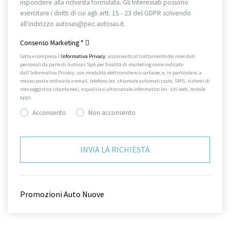
rispondere alla richiesta formulata. Gli Interessati possono
esercitare i diritti di cui agli artt. 15 - 23 del GDPR scrivendo
all'indirizzo autosas@pec.autosas.it.
Informativa completa.
Consenso Marketing
*
Letta e compresa l’
Informativa Privacy
, acconsento al trattamento dei miei dati
personali da parte di Autosas SpA per finalità di marketing come indicato
dall’Informativa Privacy, con modalità elettroniche e/o cartacee, e, in particolare, a
mezzo posta ordinaria o email, telefono (es. chiamate automatizzate, SMS, sistemi di
messaggistica istantanea), e qualsiasi altro canale informatico (es. siti web, mobile
app).
Acconsento
Non acconsento
Promozioni Auto Nuove