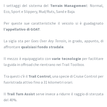
I settaggi del sistema del
Terrain Managemen
t: Normal,
Eco, Sport e Slippery, Mud/Ruts, Sand e Baja.
Per queste sue caratteristiche il veicolo si è guadagnato
l’appellativo di GOAT
.
La sigla sta per
Goes Over Any Terrain
, in grado, appunto, di
affrontare
qualsiasi fondo stradale
.
Il mezzo è equipaggiato con
varie tecnologie
per facilitare
la guida in offroad che rientrano nei Trail Toolbox.
Tra questi c’è il
Trail Control
, una specie di Cruise Control per
fuoristrada attivo fino a 31 kilometri orari.
Il
Trail Turn Assist
serve invece a ridurre il raggio di sterzata
del 40%.