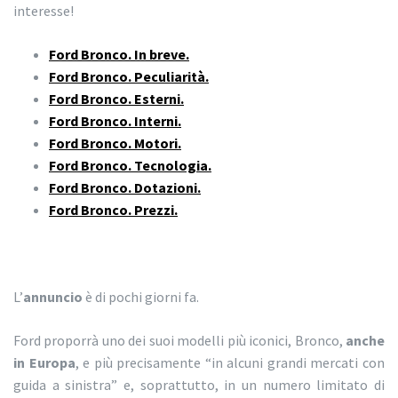
interesse!
Ford Bronco. In breve.
Ford Bronco. Peculiarità.
Ford Bronco. Esterni.
Ford Bronco. Interni.
Ford Bronco. Motori.
Ford Bronco. Tecnologia.
Ford Bronco. Dotazioni.
Ford Bronco. Prezzi.
L’
annuncio
è di pochi giorni fa.
Ford proporrà uno dei suoi modelli più iconici, Bronco,
anche
in Europa
, e più precisamente “in alcuni grandi mercati con
guida a sinistra” e, soprattutto, in un numero limitato di