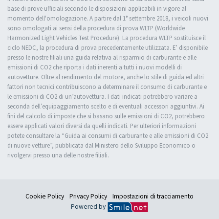
base di prove ufficiali secondo le disposizioni applicabili in vigore al
momento dell'omologazione. A partire dal 1° settembre 2018, i veicoli nuovi
sono omologati ai sensi della procedura di prova WLTP (Worldwide
Harmonized Light Vehicles Test Procedure). La procedura WLTP sostituisce il
ciclo NEDC, la procedura di prova precedentemente utilizzata. E’ disponibile
presso le nostre filiali una guida relativa al risparmio di carburante e alle
emissioni di CO2 che riporta i dati inerenti a tutti i nuovi modelli di
autovetture. Oltre al rendimento del motore, anche lo stile di guida ed altri
fattori non tecnici contribuiscono a determinare il consumo di carburante e
le emissioni di CO2 di un’autovettura. I dati indicati potrebbero variare a
seconda dell’equipaggiamento scelto e di eventuali accessori aggiuntivi. Ai
fini del calcolo di imposte che si basano sulle emissioni di CO2, potrebbero
essere applicati valori diversi da quelli indicati. Per ulteriori informazioni
potete consultare la “Guida ai consumi di carburante e alle emissioni di CO2
di nuove vetture”, pubblicata dal Ministero dello Sviluppo Economico o
rivolgervi presso una delle nostre filiali.
Cookie Policy
Privacy Policy
Impostazioni di tracciamento
Powered by