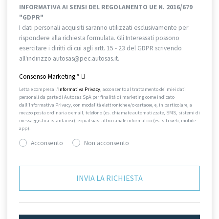
INFORMATIVA AI SENSI DEL REGOLAMENTO UE N. 2016/679
"GDPR"
I dati personali acquisiti saranno utilizzati esclusivamente per
rispondere alla richiesta formulata. Gli Interessati possono
esercitare i diritti di cui agli artt. 15 - 23 del GDPR scrivendo
all'indirizzo autosas@pec.autosas.it.
Informativa completa.
Consenso Marketing
*
Letta e compresa l’
Informativa Privacy
, acconsento al trattamento dei miei dati
personali da parte di Autosas SpA per finalità di marketing come indicato
dall’Informativa Privacy, con modalità elettroniche e/o cartacee, e, in particolare, a
mezzo posta ordinaria o email, telefono (es. chiamate automatizzate, SMS, sistemi di
messaggistica istantanea), e qualsiasi altro canale informatico (es. siti web, mobile
app).
Acconsento
Non acconsento