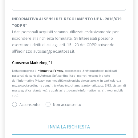
INFORMATIVA AI SENSI DEL REGOLAMENTO UE N. 2016/679
"GDPR"
I dati personali acquisiti saranno utilizzati esclusivamente per
rispondere alla richiesta formulata. Gli Interessati possono
esercitare i diritti di cui agli artt. 15 - 23 del GDPR scrivendo
all'indirizzo autosas@pec.autosas.it.
Informativa completa.
Consenso Marketing
*
Letta e compresa l’
Informativa Privacy
, acconsento al trattamento dei miei dati
personali da parte di Autosas SpA per finalità di marketing come indicato
dall’Informativa Privacy, con modalità elettroniche e/o cartacee, e, in particolare, a
mezzo posta ordinaria o email, telefono (es. chiamate automatizzate, SMS, sistemi di
messaggistica istantanea), e qualsiasi altro canale informatico (es. siti web, mobile
app).
Acconsento
Non acconsento