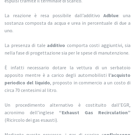
espulsi tramite il terminale di scarico.
La reazione è resa possibile dall’additivo
Adblue
: una
sostanza composta da acqua e urea in percentuale di due a
uno.
La presenza di tale
additivo
comporta costi aggiuntivi, sia
nella fase di progettazione sia per le spese di manutenzione.
È infatti necessario dotare la vettura di un serbatoio
apposito mentre è a carico degli automobilisti
l’acquisto
periodico del liquido
, proposto in commercio a un costo di
circa 70 centesimi al litro.
Un procedimento alternativo è costituito dall’EGR,
acronimo dell’inglese
“Exhaust Gas Recirculation”
(Ricircolo dei gas esausti).
Mediante questo processo, i gas di scarico c
onfluiscono