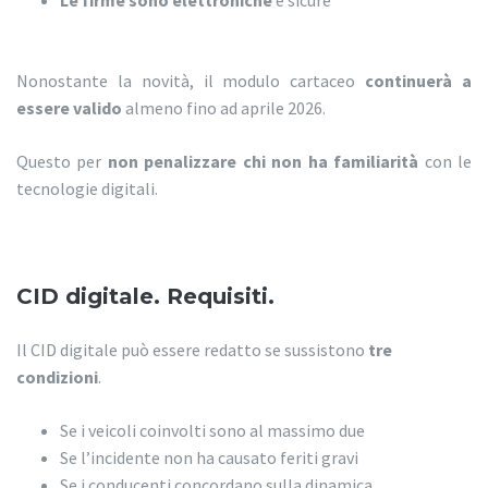
Le firme sono elettroniche
e sicure
Nonostante la novità, il modulo cartaceo
continuerà a
essere valido
almeno fino ad aprile 2026.
Questo per
non penalizzare chi non ha familiarità
con le
tecnologie digitali.
CID digitale. Requisiti.
Il CID digitale può essere redatto se sussistono
tre
condizioni
.
Se i veicoli coinvolti sono al massimo due
Se l’incidente non ha causato feriti gravi
Se i conducenti concordano sulla dinamica