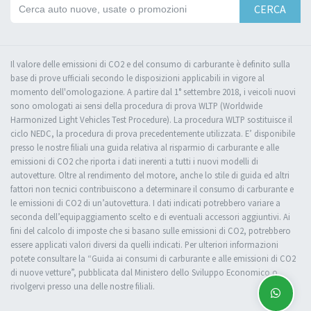
CERCA
Il valore delle emissioni di CO2 e del consumo di carburante è definito sulla
base di prove ufficiali secondo le disposizioni applicabili in vigore al
momento dell'omologazione. A partire dal 1° settembre 2018, i veicoli nuovi
sono omologati ai sensi della procedura di prova WLTP (Worldwide
Harmonized Light Vehicles Test Procedure). La procedura WLTP sostituisce il
ciclo NEDC, la procedura di prova precedentemente utilizzata. E’ disponibile
presso le nostre filiali una guida relativa al risparmio di carburante e alle
emissioni di CO2 che riporta i dati inerenti a tutti i nuovi modelli di
autovetture. Oltre al rendimento del motore, anche lo stile di guida ed altri
fattori non tecnici contribuiscono a determinare il consumo di carburante e
le emissioni di CO2 di un’autovettura. I dati indicati potrebbero variare a
seconda dell’equipaggiamento scelto e di eventuali accessori aggiuntivi. Ai
fini del calcolo di imposte che si basano sulle emissioni di CO2, potrebbero
essere applicati valori diversi da quelli indicati. Per ulteriori informazioni
potete consultare la “Guida ai consumi di carburante e alle emissioni di CO2
di nuove vetture”, pubblicata dal Ministero dello Sviluppo Economico o
rivolgervi presso una delle nostre filiali.