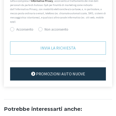
Letta e compresa l’
Informativa Privacy
, acconsento al trattamento dei miei dati
personali da parte di Autosas SpA per finalità di marketing come indicato
dall’Informativa Privacy, con modalità elettroniche e/o cartacee, e, in particolare, a
mezzo posta ordinaria o email, telefono (es. chiamate automatizzate, SMS, sistemi di
messaggistica istantanea), e qualsiasi altro canale informatico (es. siti web, mobile
app).
Acconsento
Non acconsento
PROMOZIONI AUTO NUOVE
Potrebbe interessarti anche: