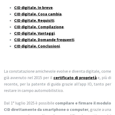
CID digitale. In breve
.
CID digitale. Cosa cambia
.
CID digitale. Requisiti
.
CID digitale. Compilazione
.
CID digitale. Vantaggi
.
CID digitale. Domande frequenti
.
CID digitale. Conclusioni
.
La constatazione amichevole evolve e diventa digitale, come
già avvenuto nel 2015 per il
certificato di proprietà
e, più di
recente, per la patente di guida grazie all’app IO, tanto per
restare in campo automobilistico.
Dal 1° luglio 2025 è possibile
compilare e firmare il modulo
CID direttamente da smartphone o computer
, grazie a una