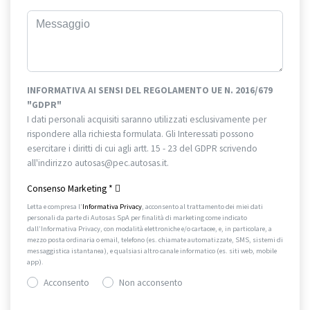
INFORMATIVA AI SENSI DEL REGOLAMENTO UE N. 2016/679
"GDPR"
I dati personali acquisiti saranno utilizzati esclusivamente per
rispondere alla richiesta formulata. Gli Interessati possono
esercitare i diritti di cui agli artt. 15 - 23 del GDPR scrivendo
all'indirizzo autosas@pec.autosas.it.
Informativa completa.
Consenso Marketing
*
Letta e compresa l’
Informativa Privacy
, acconsento al trattamento dei miei dati
personali da parte di Autosas SpA per finalità di marketing come indicato
dall’Informativa Privacy, con modalità elettroniche e/o cartacee, e, in particolare, a
mezzo posta ordinaria o email, telefono (es. chiamate automatizzate, SMS, sistemi di
messaggistica istantanea), e qualsiasi altro canale informatico (es. siti web, mobile
app).
Acconsento
Non acconsento