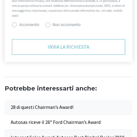
dall’Informativa Privacy, con modalità elettroniche e/o cartacee, e, in particolare, a
mezzo posta ordinaria o email, telefono (es. chiamate automatizzate, SMS, sistemi di
messaggistica istantanea), e qualsiasi altro canale informatico (es. siti web, mobile
app).
Acconsento
Non acconsento
Potrebbe interessarti anche:
28 di questi Chairman’s Award!
Autosas riceve il 26° Ford Chairman’s Award