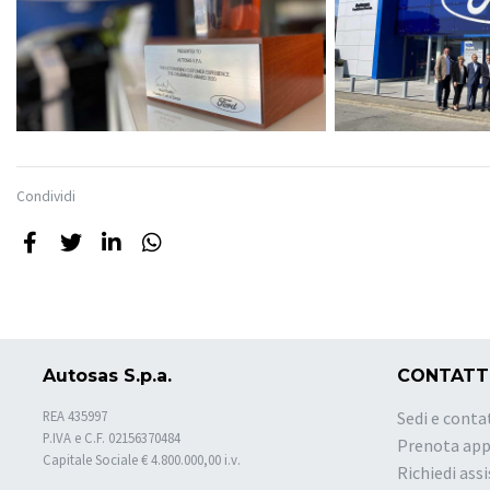
Condividi
Autosas S.p.a.
CONTATT
REA 435997
Sedi e conta
P.IVA e C.F. 02156370484
Prenota ap
Capitale Sociale € 4.800.000,00 i.v.
Richiedi ass