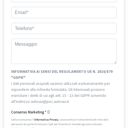
INFORMATIVA AI SENSI DEL REGOLAMENTO UE N. 2016/679
"GDPR"
I dati personali acquisiti saranno utilizzati esclusivamente per
rispondere alla richiesta formulata. Gli Interessati possono
esercitare i diritti di cui agli artt. 15 - 23 del GDPR scrivendo
all'indirizzo autosas@pec.autosas.it.
Informativa completa.
Consenso Marketing
*
Letta e compresa l’
Informativa Privacy
, acconsento al trattamento dei miei dati
personali da parte di Autosas SpA per finalità di marketing come indicato