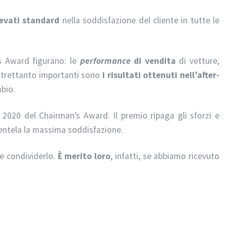
levati standard
nella soddisfazione del cliente in tutte le
’s Award figurano: le
performance
di vendita
di vetture,
 altrettanto importanti sono
i risultati ottenuti nell’after-
mbio.
 2020 del Chairman’s Award. Il premio ripaga gli sforzi e
ientela la massima soddisfazione.
ace condividerlo.
È merito loro
, infatti, se abbiamo ricevuto