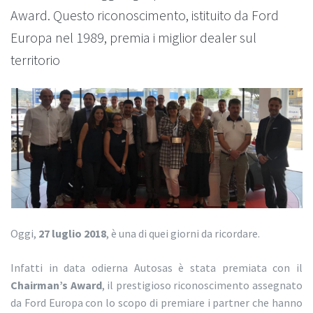
Award. Questo riconoscimento, istituito da Ford
Europa nel 1989, premia i miglior dealer sul
territorio
Oggi,
27 luglio 2018
, è una di quei giorni da ricordare.
Infatti in data odierna Autosas è stata premiata con il
Chairman’s Award
, il prestigioso riconoscimento assegnato
da Ford Europa con lo scopo di premiare i partner che hanno