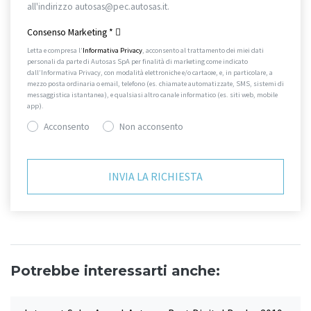
all'indirizzo autosas@pec.autosas.it.
Informativa completa.
Consenso Marketing
*
Letta e compresa l’
Informativa Privacy
, acconsento al trattamento dei miei dati
personali da parte di Autosas SpA per finalità di marketing come indicato
dall’Informativa Privacy, con modalità elettroniche e/o cartacee, e, in particolare, a
mezzo posta ordinaria o email, telefono (es. chiamate automatizzate, SMS, sistemi di
messaggistica istantanea), e qualsiasi altro canale informatico (es. siti web, mobile
app).
Acconsento
Non acconsento
Potrebbe interessarti anche: