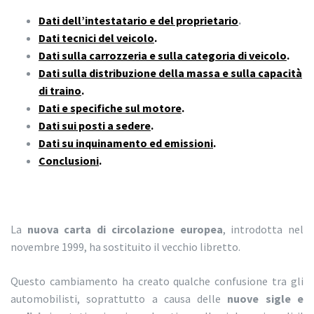
Dati dell’intestatario e del proprietario
.
Dati tecnici del veicolo
.
Dati sulla carrozzeria e sulla categoria di veicolo
.
Dati sulla distribuzione della massa e sulla capacità
di traino
.
Dati e specifiche sul motore
.
Dati sui posti a sedere
.
Dati su inquinamento ed emissioni
.
Conclusioni
.
La
nuova carta di circolazione europea
, introdotta nel
novembre 1999, ha sostituito il vecchio libretto.
Questo cambiamento ha creato qualche confusione tra gli
automobilisti, soprattutto a causa delle
nuove sigle e