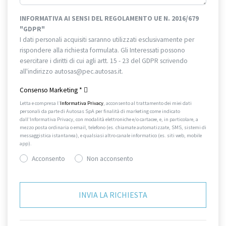
INFORMATIVA AI SENSI DEL REGOLAMENTO UE N. 2016/679
"GDPR"
I dati personali acquisiti saranno utilizzati esclusivamente per
rispondere alla richiesta formulata. Gli Interessati possono
esercitare i diritti di cui agli artt. 15 - 23 del GDPR scrivendo
all'indirizzo autosas@pec.autosas.it.
Informativa completa.
Consenso Marketing
*
Letta e compresa l’
Informativa Privacy
, acconsento al trattamento dei miei dati
personali da parte di Autosas SpA per finalità di marketing come indicato
dall’Informativa Privacy, con modalità elettroniche e/o cartacee, e, in particolare, a
mezzo posta ordinaria o email, telefono (es. chiamate automatizzate, SMS, sistemi di
messaggistica istantanea), e qualsiasi altro canale informatico (es. siti web, mobile
app).
Acconsento
Non acconsento