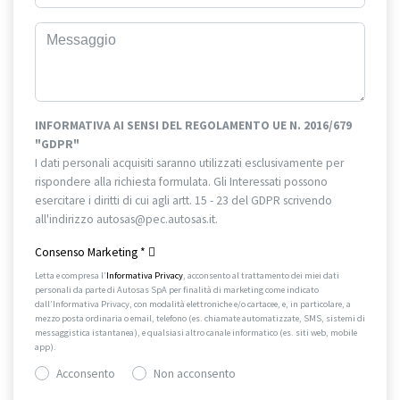
INFORMATIVA AI SENSI DEL REGOLAMENTO UE N. 2016/679
"GDPR"
I dati personali acquisiti saranno utilizzati esclusivamente per
rispondere alla richiesta formulata. Gli Interessati possono
esercitare i diritti di cui agli artt. 15 - 23 del GDPR scrivendo
all'indirizzo autosas@pec.autosas.it.
Informativa completa.
Consenso Marketing
*
Letta e compresa l’
Informativa Privacy
, acconsento al trattamento dei miei dati
personali da parte di Autosas SpA per finalità di marketing come indicato
dall’Informativa Privacy, con modalità elettroniche e/o cartacee, e, in particolare, a
mezzo posta ordinaria o email, telefono (es. chiamate automatizzate, SMS, sistemi di
messaggistica istantanea), e qualsiasi altro canale informatico (es. siti web, mobile
app).
Acconsento
Non acconsento