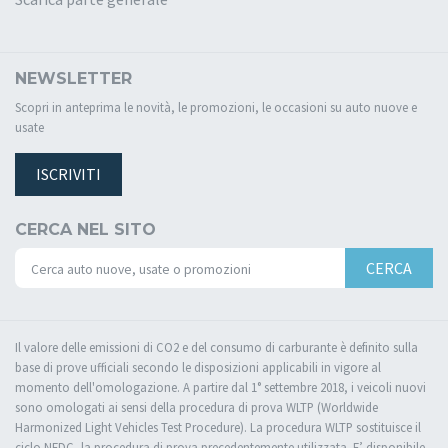
NEWSLETTER
Scopri in anteprima le novità, le promozioni, le occasioni su auto nuove e
usate
ISCRIVITI
CERCA NEL SITO
CERCA
Il valore delle emissioni di CO2 e del consumo di carburante è definito sulla
base di prove ufficiali secondo le disposizioni applicabili in vigore al
momento dell'omologazione. A partire dal 1° settembre 2018, i veicoli nuovi
sono omologati ai sensi della procedura di prova WLTP (Worldwide
Harmonized Light Vehicles Test Procedure). La procedura WLTP sostituisce il
ciclo NEDC, la procedura di prova precedentemente utilizzata. E’ disponibile