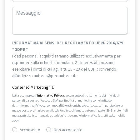
INFORMATIVA AI SENSI DEL REGOLAMENTO UE N. 2016/679
"GDPR"
I dati personali acquisiti saranno utilizzati esclusivamente per
rispondere alla richiesta formulata. Gli Interessati possono
esercitare i diritti di cui agli artt. 15 - 23 del GDPR scrivendo
all'indirizzo autosas@pec.autosas.it.
Informativa completa.
Consenso Marketing
*
Letta e compresa l’
Informativa Privacy
, acconsento al trattamento dei miei dati
personali da parte di Autosas SpA per finalità di marketing come indicato
dall’Informativa Privacy, con modalità elettroniche e/o cartacee, e, in particolare, a
mezzo posta ordinaria o email, telefono (es. chiamate automatizzate, SMS, sistemi di
messaggistica istantanea), e qualsiasi altro canale informatico (es. siti web, mobile
app).
Acconsento
Non acconsento