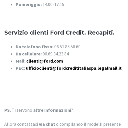
Pomeriggio:
14.00-17.15
Servizio clienti Ford Credit. Recapiti.
Da telefono fisso:
06.51.85.56.60
Da cellulare:
06.69.34.23.84
Mail:
clienti@ford.com
PEC:
ufficioclienti@fordcredititaliaspa.legalmail.it
PS.
Ti servono
altre informazioni
?
Allora contattaci
via chat
o compilando il modelli presente