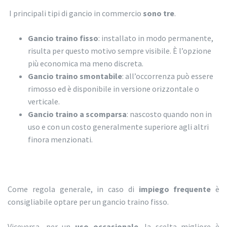
I principali tipi di gancio in commercio
sono tre
.
Gancio traino fisso
: installato in modo permanente,
risulta per questo motivo sempre visibile. È l’opzione
più economica ma meno discreta.
Gancio traino smontabile
: all’occorrenza può essere
rimosso ed è disponibile in versione orizzontale o
verticale.
Gancio traino a scomparsa
: nascosto quando non in
uso e con un costo generalmente superiore agli altri
finora menzionati.
Come regola generale, in caso di
impiego frequente
è
consigliabile optare per un gancio traino fisso.
Viceversa, per un
uso occasionale
, la scelta migliore è