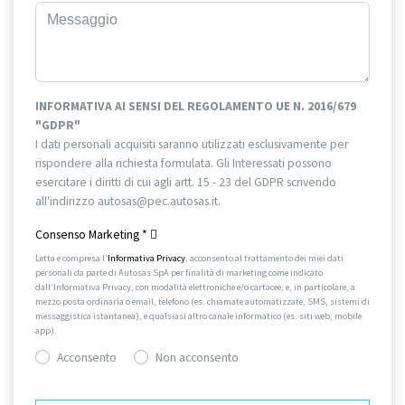
INFORMATIVA AI SENSI DEL REGOLAMENTO UE N. 2016/679
"GDPR"
I dati personali acquisiti saranno utilizzati esclusivamente per
rispondere alla richiesta formulata. Gli Interessati possono
esercitare i diritti di cui agli artt. 15 - 23 del GDPR scrivendo
all'indirizzo autosas@pec.autosas.it.
Informativa completa.
Consenso Marketing
*
Letta e compresa l’
Informativa Privacy
, acconsento al trattamento dei miei dati
personali da parte di Autosas SpA per finalità di marketing come indicato
dall’Informativa Privacy, con modalità elettroniche e/o cartacee, e, in particolare, a
mezzo posta ordinaria o email, telefono (es. chiamate automatizzate, SMS, sistemi di
messaggistica istantanea), e qualsiasi altro canale informatico (es. siti web, mobile
app).
Acconsento
Non acconsento