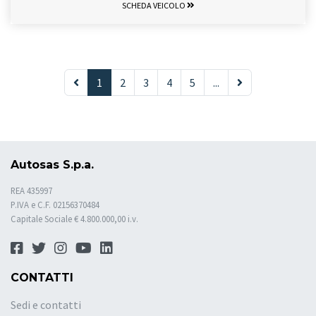
SCHEDA VEICOLO
1
2
3
4
5
...
Autosas S.p.a.
REA 435997
P.IVA e C.F. 02156370484
Capitale Sociale € 4.800.000,00 i.v.
CONTATTI
Sedi e contatti