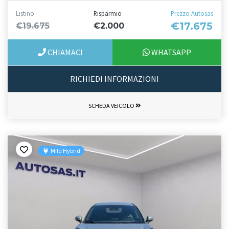
Listino
Risparmio
Prezzo Autosas
€17.675
€19.675
€2.000
CHIAMACI
WHATSAPP
RICHIEDI INFORMAZIONI
SCHEDA VEICOLO
Mild Hybrid