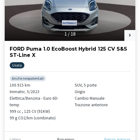
1
/
18
FORD Puma 1.0 EcoBoost Hybrid 125 CV S&S
ST-Line X
Usata
Anche neopatentati
100.915 km
SUV, 5 porte
Immatric. 5/2023
Grigio
Elettrica/Benzina - Euro 6D-
Cambio Manuale
temp
Trazione anteriore
999 cc , 125 CV (91KW)
99 g CO2/km (combinato)
Listino
Risparmio
Prezzo Autosas