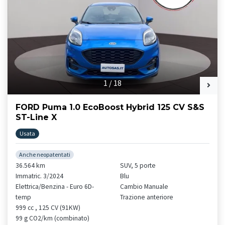
1
/
18
FORD Puma 1.0 EcoBoost Hybrid 125 CV S&S
ST-Line X
Usata
Anche neopatentati
36.564 km
SUV, 5 porte
Immatric. 3/2024
Blu
Elettrica/Benzina - Euro 6D-
Cambio Manuale
temp
Trazione anteriore
999 cc , 125 CV (91KW)
99 g CO2/km (combinato)