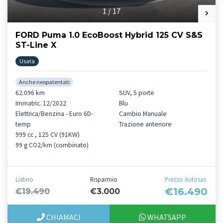
1
/
17
FORD Puma 1.0 EcoBoost Hybrid 125 CV S&S
ST-Line X
Usata
Anche neopatentati
62.096 km
SUV, 5 porte
Immatric. 12/2022
Blu
Elettrica/Benzina - Euro 6D-
Cambio Manuale
temp
Trazione anteriore
999 cc , 125 CV (91KW)
99 g CO2/km (combinato)
Listino
Risparmio
Prezzo Autosas
€16.490
€19.490
€3.000
CHIAMACI
WHATSAPP