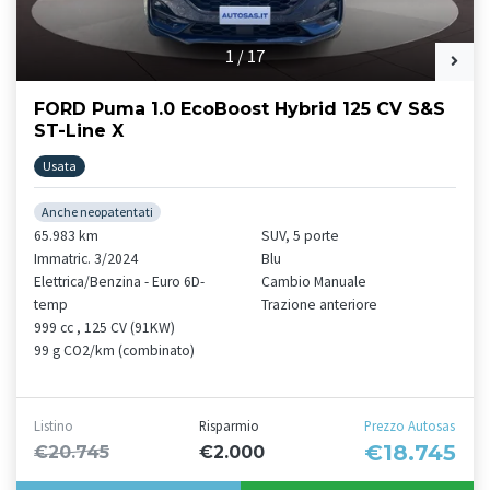
1
/
17
FORD Puma 1.0 EcoBoost Hybrid 125 CV S&S
ST-Line X
Usata
Anche neopatentati
65.983 km
SUV, 5 porte
Immatric. 3/2024
Blu
Elettrica/Benzina - Euro 6D-
Cambio Manuale
temp
Trazione anteriore
999 cc , 125 CV (91KW)
99 g CO2/km (combinato)
Listino
Risparmio
Prezzo Autosas
€18.745
€20.745
€2.000