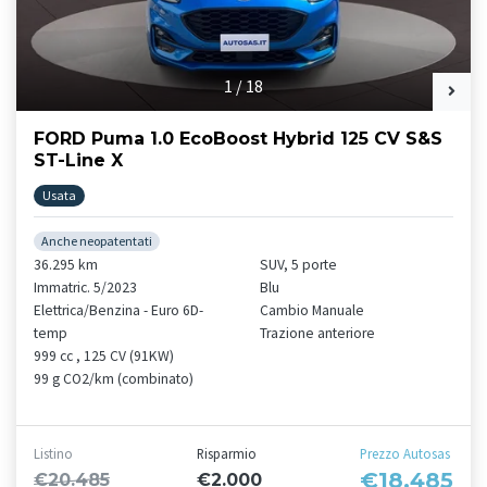
1
/
18
FORD Puma 1.0 EcoBoost Hybrid 125 CV S&S
ST-Line X
Usata
Anche neopatentati
36.295 km
SUV, 5 porte
Immatric. 5/2023
Blu
Elettrica/Benzina - Euro 6D-
Cambio Manuale
temp
Trazione anteriore
999 cc , 125 CV (91KW)
99 g CO2/km (combinato)
Listino
Risparmio
Prezzo Autosas
€18.485
€20.485
€2.000