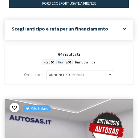
FORD ECOSPORT USATE A FIRENZE
Scegli anticipo e rata per un finanziamento
64 risultati
Ford
Puma
Rimuovi filtri
Ordina per
ANNUNCI PIÙ RECENTI
Mild Hybrid