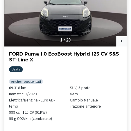
1
/
20
FORD Puma 1.0 EcoBoost Hybrid 125 CV S&S
ST-Line X
Usata
Anche neopatentati
69.318 km
SUV, 5 porte
Immatric. 2/2023
Nero
Elettrica/Benzina - Euro 6D-
Cambio Manuale
temp
Trazione anteriore
999 cc , 125 CV (91KW)
99 g CO2/km (combinato)