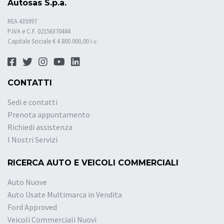
Autosas S.p.a.
REA 435997
P.IVA e C.F. 02156370484
Capitale Sociale € 4.800.000,00 i.v.
CONTATTI
Sedi e contatti
Prenota appuntamento
Richiedi assistenza
I Nostri Servizi
RICERCA AUTO E VEICOLI COMMERCIALI
Auto Nuove
Auto Usate Multimarca in Vendita
Ford Approved
Veicoli Commerciali Nuovi