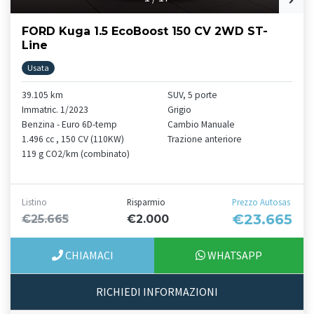
FORD Kuga 1.5 EcoBoost 150 CV 2WD ST-
Line
Usata
39.105 km
SUV, 5 porte
Immatric. 1/2023
Grigio
Benzina - Euro 6D-temp
Cambio Manuale
1.496 cc , 150 CV (110KW)
Trazione anteriore
119 g CO2/km (combinato)
Listino
Risparmio
Prezzo Autosas
€23.665
€25.665
€2.000
CHIAMACI
WHATSAPP
RICHIEDI INFORMAZIONI