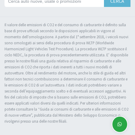
CERCA
Il valore delle emissioni di CO2 e del consumo di carburante è definito sulla
base di prove ufficiali secondo le disposizioni applicabili in vigore al
momento dell'omologazione. A partire dal 1° settembre 2018, i veicoli nuovi
sono omologati ai sensi della procedura di prova WLTP (Worldwide
Harmonized Light Vehicles Test Procedure). La procedura WLTP sostituisce il
ciclo NEDC, la procedura di prova precedentemente utilizzata. E’ disponibile
presso le nostre filiali una guida relativa al risparmio di carburante e alle
emissioni di CO2 che riporta i dati inerenti a tutti i nuovi modelli di
autovetture. Oltre al rendimento del motore, anche lo stile di guida ed altri
fattori non tecnici contribuiscono a determinare il consumo di carburante e
le emissioni di CO2 di un’autovettura. I dati indicati potrebbero variare a
seconda dell’equipaggiamento scelto e di eventuali accessori aggiuntivi. Ai
fini del calcolo di imposte che si basano sulle emissioni di CO2, potrebbero
essere applicati valori diversi da quelli indicati. Per ulteriori informazioni
potete consultare la “Guida ai consumi di carburante e alle emissioni di CO2
di nuove vetture”, pubblicata dal Ministero dello Sviluppo Economico o
rivolgervi presso una delle nostre filiali.