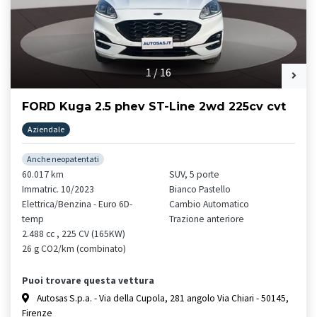
1
/
16
FORD Kuga 2.5 phev ST-Line 2wd 225cv cvt
Aziendale
Anche neopatentati
60.017 km
SUV, 5 porte
Immatric. 10/2023
Bianco Pastello
Elettrica/Benzina - Euro 6D-
Cambio Automatico
temp
Trazione anteriore
2.488 cc , 225 CV (165KW)
26 g CO2/km (combinato)
Puoi trovare questa vettura
Autosas S.p.a. - Via della Cupola, 281 angolo Via Chiari - 50145,
Firenze