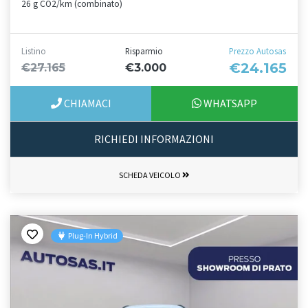
26 g CO2/km (combinato)
Listino
Risparmio
Prezzo Autosas
€24.165
€27.165
€3.000
CHIAMACI
WHATSAPP
RICHIEDI INFORMAZIONI
SCHEDA VEICOLO
Plug-In Hybrid