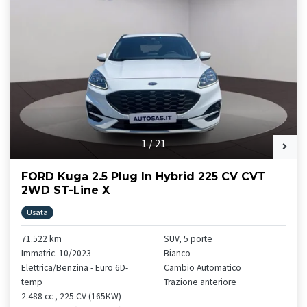
1
/
21
FORD Kuga 2.5 Plug In Hybrid 225 CV CVT
2WD ST-Line X
Usata
71.522 km
SUV, 5 porte
Immatric. 10/2023
Bianco
Elettrica/Benzina - Euro 6D-
Cambio Automatico
temp
Trazione anteriore
2.488 cc , 225 CV (165KW)