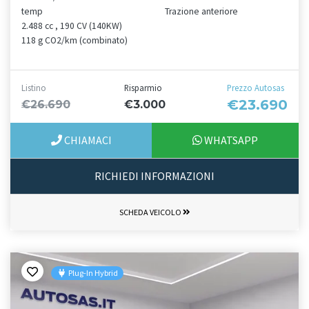
temp
Trazione anteriore
2.488 cc , 190 CV (140KW)
118 g CO2/km (combinato)
Listino
Risparmio
Prezzo Autosas
€23.690
€26.690
€3.000
CHIAMACI
WHATSAPP
RICHIEDI INFORMAZIONI
SCHEDA VEICOLO
Plug-In Hybrid