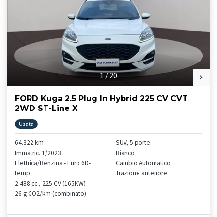
1
/
20
FORD Kuga 2.5 Plug In Hybrid 225 CV CVT
2WD ST-Line X
Usata
64.322 km
SUV, 5 porte
Immatric. 1/2023
Bianco
Elettrica/Benzina - Euro 6D-
Cambio Automatico
temp
Trazione anteriore
2.488 cc , 225 CV (165KW)
26 g CO2/km (combinato)