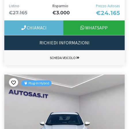
Listino
Risparmio
Prezzo Autosas
€24.165
€27.165
€3.000
CHIAMACI
WHATSAPP
RICHIEDI INFORMAZIONI
SCHEDA VEICOLO
Plug-In Hybrid