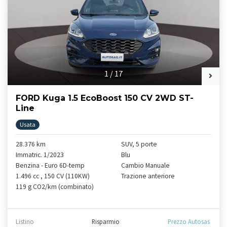
1
/
17
FORD Kuga 1.5 EcoBoost 150 CV 2WD ST-
Line
Usata
28.376 km
SUV, 5 porte
Immatric. 1/2023
Blu
Benzina - Euro 6D-temp
Cambio Manuale
1.496 cc , 150 CV (110KW)
Trazione anteriore
119 g CO2/km (combinato)
Listino
Risparmio
Prezzo Autosas