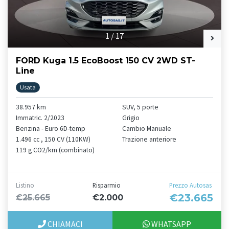
1
/
17
FORD Kuga 1.5 EcoBoost 150 CV 2WD ST-
Line
Usata
38.957 km
SUV, 5 porte
Immatric. 2/2023
Grigio
Benzina - Euro 6D-temp
Cambio Manuale
1.496 cc , 150 CV (110KW)
Trazione anteriore
119 g CO2/km (combinato)
Listino
Risparmio
Prezzo Autosas
€23.665
€25.665
€2.000
CHIAMACI
WHATSAPP