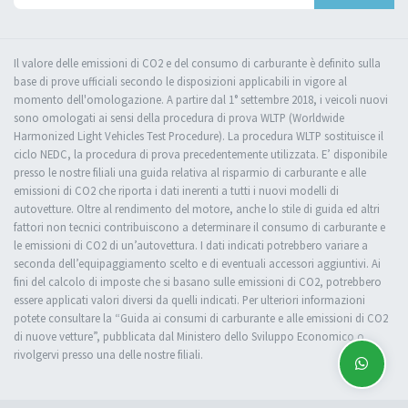
Il valore delle emissioni di CO2 e del consumo di carburante è definito sulla
base di prove ufficiali secondo le disposizioni applicabili in vigore al
momento dell'omologazione. A partire dal 1° settembre 2018, i veicoli nuovi
sono omologati ai sensi della procedura di prova WLTP (Worldwide
Harmonized Light Vehicles Test Procedure). La procedura WLTP sostituisce il
ciclo NEDC, la procedura di prova precedentemente utilizzata. E’ disponibile
presso le nostre filiali una guida relativa al risparmio di carburante e alle
emissioni di CO2 che riporta i dati inerenti a tutti i nuovi modelli di
autovetture. Oltre al rendimento del motore, anche lo stile di guida ed altri
fattori non tecnici contribuiscono a determinare il consumo di carburante e
le emissioni di CO2 di un’autovettura. I dati indicati potrebbero variare a
seconda dell’equipaggiamento scelto e di eventuali accessori aggiuntivi. Ai
fini del calcolo di imposte che si basano sulle emissioni di CO2, potrebbero
essere applicati valori diversi da quelli indicati. Per ulteriori informazioni
potete consultare la “Guida ai consumi di carburante e alle emissioni di CO2
di nuove vetture”, pubblicata dal Ministero dello Sviluppo Economico o
rivolgervi presso una delle nostre filiali.