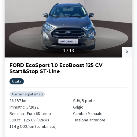
1
/
13
FORD EcoSport 1.0 EcoBoost 125 CV
Start&Stop ST-Line
Usata
Anche neopatentati
86.157 km
SUV, 5 porte
Immatric. 5/2022
Grigio
Benzina - Euro 6D-temp
Cambio Manuale
998 cc , 125 CV (92KW)
Trazione anteriore
114 g CO2/km (combinato)