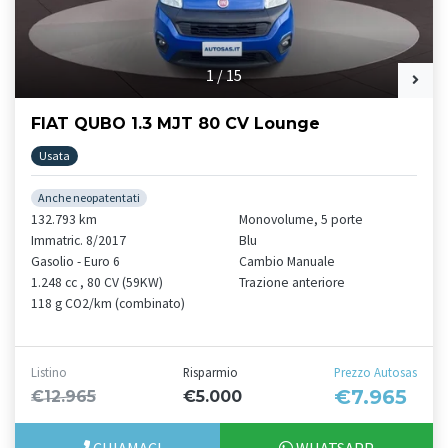
1
/
15
FIAT QUBO 1.3 MJT 80 CV Lounge
Usata
Anche neopatentati
132.793 km
Monovolume, 5 porte
Immatric. 8/2017
Blu
Gasolio - Euro 6
Cambio Manuale
1.248 cc , 80 CV (59KW)
Trazione anteriore
118 g CO2/km (combinato)
Listino
Risparmio
Prezzo Autosas
€7.965
€12.965
€5.000