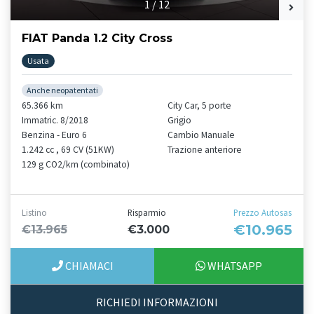
1
/
12
FIAT Panda 1.2 City Cross
Usata
Anche neopatentati
65.366 km
City Car, 5 porte
Immatric. 8/2018
Grigio
Benzina - Euro 6
Cambio Manuale
1.242 cc , 69 CV (51KW)
Trazione anteriore
129 g CO2/km (combinato)
Listino
Risparmio
Prezzo Autosas
€10.965
€13.965
€3.000
CHIAMACI
WHATSAPP
RICHIEDI INFORMAZIONI