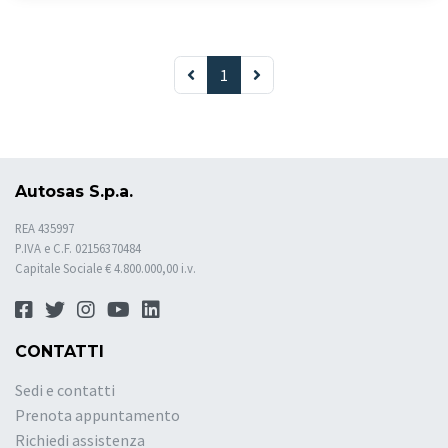
1
Autosas S.p.a.
REA 435997
P.IVA e C.F. 02156370484
Capitale Sociale € 4.800.000,00 i.v.
CONTATTI
Sedi e contatti
Prenota appuntamento
Richiedi assistenza