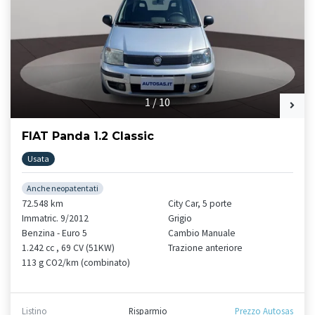
1
/
10
FIAT Panda 1.2 Classic
Usata
Anche neopatentati
72.548 km
City Car, 5 porte
Immatric. 9/2012
Grigio
Benzina - Euro 5
Cambio Manuale
1.242 cc , 69 CV (51KW)
Trazione anteriore
113 g CO2/km (combinato)
Listino
Risparmio
Prezzo Autosas