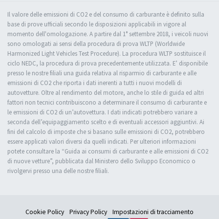
Il valore delle emissioni di CO2 e del consumo di carburante è definito sulla
base di prove ufficiali secondo le disposizioni applicabili in vigore al
momento dell'omologazione. A partire dal 1° settembre 2018, i veicoli nuovi
sono omologati ai sensi della procedura di prova WLTP (Worldwide
Harmonized Light Vehicles Test Procedure). La procedura WLTP sostituisce il
ciclo NEDC, la procedura di prova precedentemente utilizzata. E’ disponibile
presso le nostre filiali una guida relativa al risparmio di carburante e alle
emissioni di CO2 che riporta i dati inerenti a tutti i nuovi modelli di
autovetture. Oltre al rendimento del motore, anche lo stile di guida ed altri
fattori non tecnici contribuiscono a determinare il consumo di carburante e
le emissioni di CO2 di un’autovettura. I dati indicati potrebbero variare a
seconda dell’equipaggiamento scelto e di eventuali accessori aggiuntivi. Ai
fini del calcolo di imposte che si basano sulle emissioni di CO2, potrebbero
essere applicati valori diversi da quelli indicati. Per ulteriori informazioni
potete consultare la “Guida ai consumi di carburante e alle emissioni di CO2
di nuove vetture”, pubblicata dal Ministero dello Sviluppo Economico o
rivolgervi presso una delle nostre filiali.
Cookie Policy
Privacy Policy
Impostazioni di tracciamento