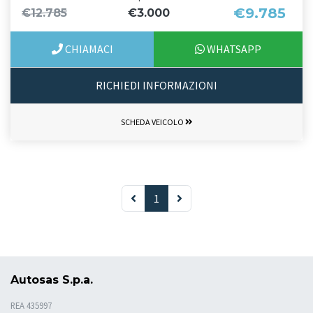
€9.785
€12.785
€3.000
CHIAMACI
WHATSAPP
RICHIEDI INFORMAZIONI
SCHEDA VEICOLO
1
Autosas S.p.a.
REA 435997