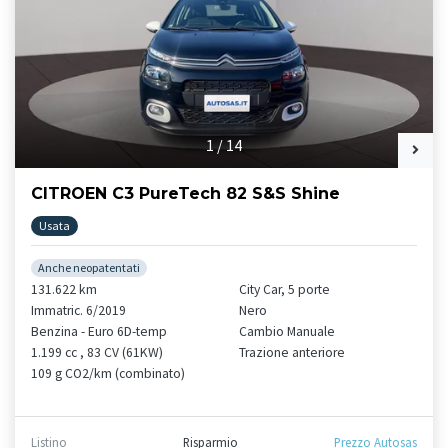
1
/
14
CITROEN C3 PureTech 82 S&S Shine
Usata
Anche neopatentati
131.622 km
City Car, 5 porte
Immatric. 6/2019
Nero
Benzina - Euro 6D-temp
Cambio Manuale
1.199 cc , 83 CV (61KW)
Trazione anteriore
109 g CO2/km (combinato)
Listino
Risparmio
Prezzo Autosas