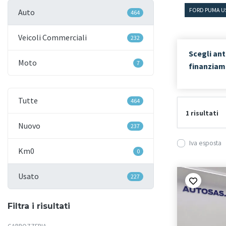
FORD PUMA US
Auto
464
Veicoli Commerciali
232
Scegli ant
Moto
7
finanzia
Tutte
464
1 risultati
Nuovo
237
Iva esposta
Km0
0
Usato
227
Filtra i risultati