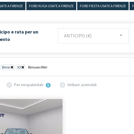
ATE A FIRENZE
FORD KUGA USATE A FIRENZE
FORD FIESTA USATE A FIRENZE
F
icipo e rata per un
ANTICIPO (€)
mento
Bmw
X3
Rimuovi filtri
Per neopatentati
Vetture aziendali