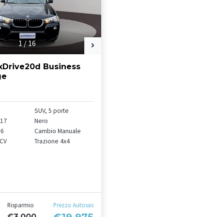
1
/
16
Drive20d Business
ge
SUV, 5 porte
017
Nero
 6
Cambio Manuale
 CV
Trazione 4x4
Risparmio
Prezzo Autosas
€3.000