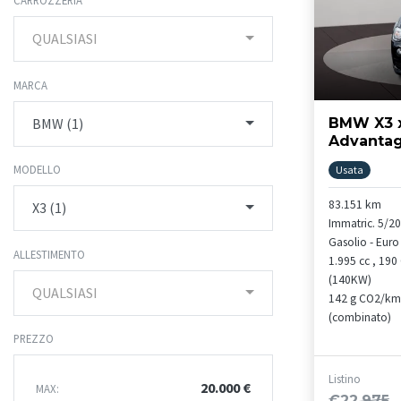
CARROZZERIA
QUALSIASI
MARCA
BMW (1)
BMW X3 x
Advanta
MODELLO
Usata
83.151 km
X3 (1)
Immatric. 5/2
Gasolio - Euro
ALLESTIMENTO
1.995 cc , 190
(140KW)
QUALSIASI
142 g CO2/km
(combinato)
PREZZO
Listino
20.000 €
MAX:
€22.975