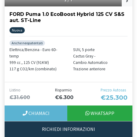
FORD Puma 1.0 EcoBoost Hybrid 125 CV S&S
aut. ST-Line
Nuova
Anche neopatentati
Elettrica/Benzina - Euro 6D-
SUV, 5 porte
temp
Cactus Gray -
999 cc , 125 CV (91KW)
Cambio Automatico
117 g CO2/km (combinato)
Trazione anteriore
Listino
Risparmio
Prezzo Autosas
€25.300
€31.600
€6.300
CHIAMACI
WHATSAPP
RICHIEDI INFORMAZIONI