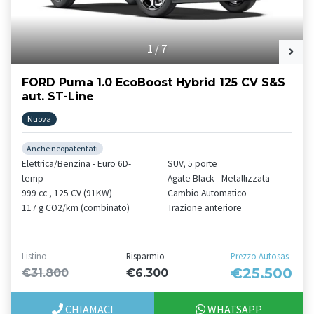
1
/
7
FORD Puma 1.0 EcoBoost Hybrid 125 CV S&S
aut. ST-Line
Nuova
Anche neopatentati
Elettrica/Benzina - Euro 6D-
SUV, 5 porte
temp
Agate Black - Metallizzata
999 cc , 125 CV (91KW)
Cambio Automatico
117 g CO2/km (combinato)
Trazione anteriore
Listino
Risparmio
Prezzo Autosas
€25.500
€31.800
€6.300
CHIAMACI
WHATSAPP