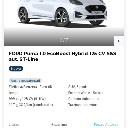
1
/
7
FORD Puma 1.0 EcoBoost Hybrid 125 CV S&S
aut. ST-Line
Nuova
Anche neopatentati
Elettrica/Benzina - Euro 6D-
SUV, 5 porte
temp
Frozen White - Solida
999 cc , 125 CV (91KW)
Cambio Automatico
117 g CO2/km (combinato)
Trazione anteriore
Listino
Risparmio
Prezzo Autosas