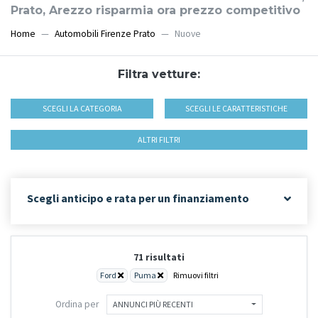
Prato, Arezzo risparmia ora prezzo competitivo
Home
Automobili Firenze Prato
Nuove
Filtra vetture:
SCEGLI LA CATEGORIA
SCEGLI LE CARATTERISTICHE
ALTRI FILTRI
Scegli anticipo e rata per un finanziamento
71 risultati
Ford
Puma
Rimuovi filtri
Ordina per
ANNUNCI PIÙ RECENTI