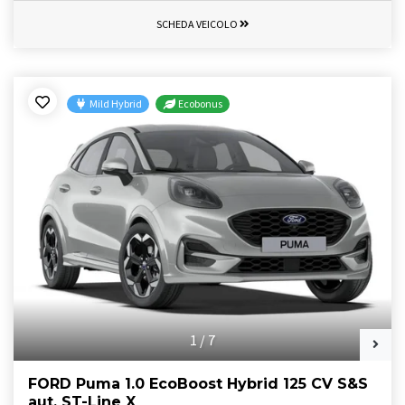
SCHEDA VEICOLO
Mild Hybrid
Ecobonus
1
/
7
FORD Puma 1.0 EcoBoost Hybrid 125 CV S&S
aut. ST-Line X