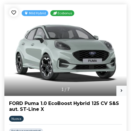
Mild Hybrid
Ecobonus
1
/
7
FORD Puma 1.0 EcoBoost Hybrid 125 CV S&S
aut. ST-Line X
Nuova
Anche neopatentati