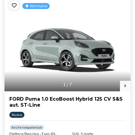
Mild Hybrid
1
/
7
FORD Puma 1.0 EcoBoost Hybrid 125 CV S&S
aut. ST-Line
Nuova
Anche neopatentati
Elettrica/Benzina - Euro 6D-
SUV, 5 porte