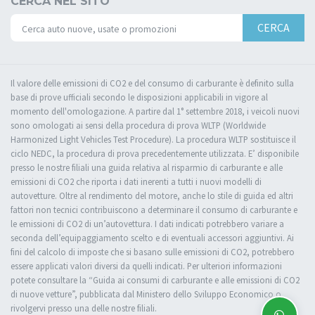
CERCA NEL SITO
CERCA
Il valore delle emissioni di CO2 e del consumo di carburante è definito sulla
base di prove ufficiali secondo le disposizioni applicabili in vigore al
momento dell'omologazione. A partire dal 1° settembre 2018, i veicoli nuovi
sono omologati ai sensi della procedura di prova WLTP (Worldwide
Harmonized Light Vehicles Test Procedure). La procedura WLTP sostituisce il
ciclo NEDC, la procedura di prova precedentemente utilizzata. E’ disponibile
presso le nostre filiali una guida relativa al risparmio di carburante e alle
emissioni di CO2 che riporta i dati inerenti a tutti i nuovi modelli di
autovetture. Oltre al rendimento del motore, anche lo stile di guida ed altri
fattori non tecnici contribuiscono a determinare il consumo di carburante e
le emissioni di CO2 di un’autovettura. I dati indicati potrebbero variare a
seconda dell’equipaggiamento scelto e di eventuali accessori aggiuntivi. Ai
fini del calcolo di imposte che si basano sulle emissioni di CO2, potrebbero
essere applicati valori diversi da quelli indicati. Per ulteriori informazioni
potete consultare la “Guida ai consumi di carburante e alle emissioni di CO2
di nuove vetture”, pubblicata dal Ministero dello Sviluppo Economico o
rivolgervi presso una delle nostre filiali.