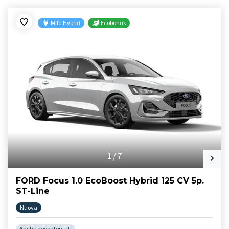
Mild Hybrid
Ecobonus
1
/
7
FORD Focus 1.0 EcoBoost Hybrid 125 CV 5p.
ST-Line
Nuova
Anche neopatentati