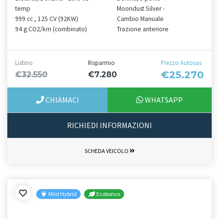
temp
Moondust Silver -
999 cc , 125 CV (92KW)
Cambio Manuale
94 g CO2/km (combinato)
Trazione anteriore
Listino
Risparmio
Prezzo Autosas
€25.270
€32.550
€7.280
CHIAMACI
WHATSAPP
RICHIEDI INFORMAZIONI
SCHEDA VEICOLO
Mild Hybrid
Ecobonus