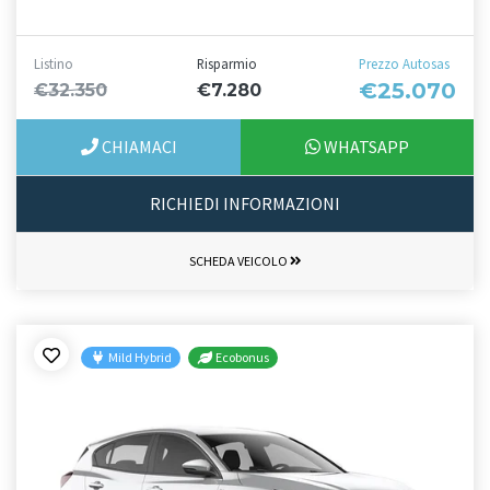
Listino
Risparmio
Prezzo Autosas
€25.070
€32.350
€7.280
CHIAMACI
WHATSAPP
RICHIEDI INFORMAZIONI
SCHEDA VEICOLO
Mild Hybrid
Ecobonus