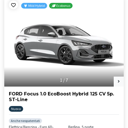
Mild Hybrid
Ecobonus
1
/
7
FORD Focus 1.0 EcoBoost Hybrid 125 CV 5p.
ST-Line
Nuova
Anche neopatentati
Elettrica/Benzina - Euro 6D-
Berlina, 5 porte