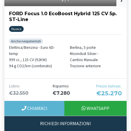
FORD Focus 1.0 EcoBoost Hybrid 125 CV 5p.
ST-Line
Nuova
Anche neopatentati
Elettrica/Benzina - Euro 6D-
Berlina, 5 porte
temp
Moondust Silver -
999 cc , 125 CV (92KW)
Cambio Manuale
94 g CO2/km (combinato)
Trazione anteriore
Listino
Risparmio
Prezzo Autosas
€25.270
€32.550
€7.280
CHIAMACI
WHATSAPP
RICHIEDI INFORMAZIONI