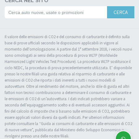
CERCA NEL SITO
CERCA
Il valore delle emissioni di CO2 e del consumo di carburante è definito sulla
base di prove ufficiali secondo le disposizioni applicabili in vigore al
momento dell'omologazione. A partire dal 1° settembre 2018, i veicoli nuovi
sono omologati ai sensi della procedura di prova WLTP (Worldwide
Harmonized Light Vehicles Test Procedure). La procedura WLTP sostituisce il
ciclo NEDC, la procedura di prova precedentemente utilizzata. E’ disponibile
presso le nostre filiali una guida relativa al risparmio di carburante e alle
emissioni di CO2 che riporta i dati inerenti a tutti i nuovi modelli di
autovetture. Oltre al rendimento del motore, anche lo stile di guida ed altri
fattori non tecnici contribuiscono a determinare il consumo di carburante e
le emissioni di CO2 di un’autovettura. I dati indicati potrebbero variare a
seconda dell’equipaggiamento scelto e di eventuali accessori aggiuntivi. Ai
fini del calcolo di imposte che si basano sulle emissioni di CO2, potrebbero
essere applicati valori diversi da quelli indicati. Per ulteriori informazioni
potete consultare la “Guida ai consumi di carburante e alle emissioni di CO2
di nuove vetture”, pubblicata dal Ministero dello Sviluppo Economico o
rivolgervi presso una delle nostre filiali.