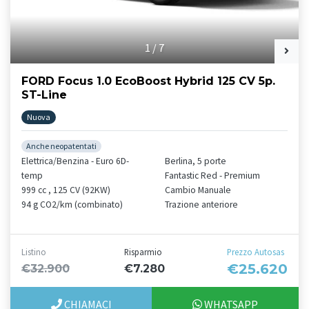
1
/
7
FORD Focus 1.0 EcoBoost Hybrid 125 CV 5p.
ST-Line
Nuova
Anche neopatentati
Elettrica/Benzina - Euro 6D-
Berlina, 5 porte
temp
Fantastic Red - Premium
999 cc , 125 CV (92KW)
Cambio Manuale
94 g CO2/km (combinato)
Trazione anteriore
Listino
Risparmio
Prezzo Autosas
€25.620
€32.900
€7.280
CHIAMACI
WHATSAPP