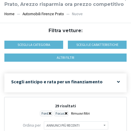
Prato, Arezzo risparmia ora prezzo competitivo
Home
Automobili Firenze Prato
Nuove
Filtra vetture:
SCEGLI LA CATEGORIA
SCEGLI LE CARATTERISTICHE
ALTRI FILTRI
Scegli anticipo e rata per un finanziamento
29 risultati
Ford
Focus
Rimuovi filtri
Ordina per
ANNUNCI PIÙ RECENTI