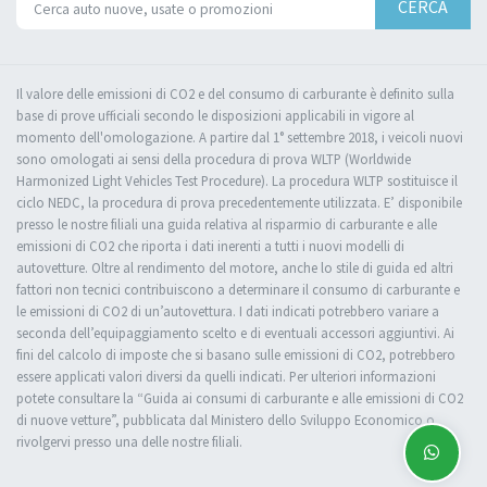
CERCA
Il valore delle emissioni di CO2 e del consumo di carburante è definito sulla
base di prove ufficiali secondo le disposizioni applicabili in vigore al
momento dell'omologazione. A partire dal 1° settembre 2018, i veicoli nuovi
sono omologati ai sensi della procedura di prova WLTP (Worldwide
Harmonized Light Vehicles Test Procedure). La procedura WLTP sostituisce il
ciclo NEDC, la procedura di prova precedentemente utilizzata. E’ disponibile
presso le nostre filiali una guida relativa al risparmio di carburante e alle
emissioni di CO2 che riporta i dati inerenti a tutti i nuovi modelli di
autovetture. Oltre al rendimento del motore, anche lo stile di guida ed altri
fattori non tecnici contribuiscono a determinare il consumo di carburante e
le emissioni di CO2 di un’autovettura. I dati indicati potrebbero variare a
seconda dell’equipaggiamento scelto e di eventuali accessori aggiuntivi. Ai
fini del calcolo di imposte che si basano sulle emissioni di CO2, potrebbero
essere applicati valori diversi da quelli indicati. Per ulteriori informazioni
potete consultare la “Guida ai consumi di carburante e alle emissioni di CO2
di nuove vetture”, pubblicata dal Ministero dello Sviluppo Economico o
rivolgervi presso una delle nostre filiali.