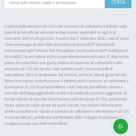
CERCA
Il valore delle emissioni di CO2 e del consumo di carburante è definito sulla
base di prove ufficiali secondo le disposizioni applicabili in vigore al
momento dell'omologazione. A partire dal 1° settembre 2018, i veicoli nuovi
sono omologati ai sensi della procedura di prova WLTP (Worldwide
Harmonized Light Vehicles Test Procedure). La procedura WLTP sostituisce il
ciclo NEDC, la procedura di prova precedentemente utilizzata. E’ disponibile
presso le nostre filiali una guida relativa al risparmio di carburante e alle
emissioni di CO2 che riporta i dati inerenti a tutti i nuovi modelli di
autovetture. Oltre al rendimento del motore, anche lo stile di guida ed altri
fattori non tecnici contribuiscono a determinare il consumo di carburante e
le emissioni di CO2 di un’autovettura. I dati indicati potrebbero variare a
seconda dell’equipaggiamento scelto e di eventuali accessori aggiuntivi. Ai
fini del calcolo di imposte che si basano sulle emissioni di CO2, potrebbero
essere applicati valori diversi da quelli indicati. Per ulteriori informazioni
potete consultare la “Guida ai consumi di carburante e alle emissioni di CO2
di nuove vetture”, pubblicata dal Ministero dello Sviluppo Economico o
rivolgervi presso una delle nostre filiali.