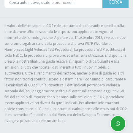
CERCA
Il valore delle emissioni di CO2 e del consumo di carburante è definito sulla
base di prove ufficiali secondo le disposizioni applicabili in vigore al
momento dell'omologazione. A partire dal 1° settembre 2018, i veicoli nuovi
sono omologati ai sensi della procedura di prova WLTP (Worldwide
Harmonized Light Vehicles Test Procedure). La procedura WLTP sostituisce il
ciclo NEDC, la procedura di prova precedentemente utilizzata. E’ disponibile
presso le nostre filiali una guida relativa al risparmio di carburante e alle
emissioni di CO2 che riporta i dati inerenti a tutti i nuovi modelli di
autovetture. Oltre al rendimento del motore, anche lo stile di guida ed altri
fattori non tecnici contribuiscono a determinare il consumo di carburante e
le emissioni di CO2 di un’autovettura. I dati indicati potrebbero variare a
seconda dell’equipaggiamento scelto e di eventuali accessori aggiuntivi. Ai
fini del calcolo di imposte che si basano sulle emissioni di CO2, potrebbero
essere applicati valori diversi da quelli indicati. Per ulteriori informazioni
potete consultare la “Guida ai consumi di carburante e alle emissioni di CO2
di nuove vetture”, pubblicata dal Ministero dello Sviluppo Economico o
rivolgervi presso una delle nostre filiali.