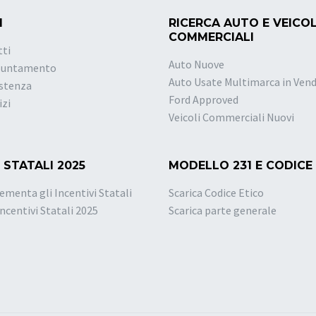
I
RICERCA AUTO E VEICOL
COMMERCIALI
tti
Auto Nuove
puntamento
Auto Usate Multimarca in Vend
istenza
Ford Approved
izi
Veicoli Commerciali Nuovi
 STATALI 2025
MODELLO 231 E CODICE
ementa gli Incentivi Statali
Scarica Codice Etico
Incentivi Statali 2025
Scarica parte generale