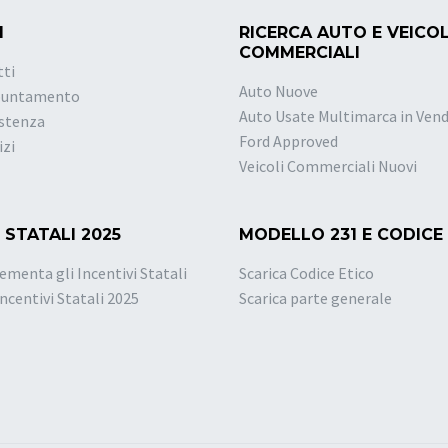
I
RICERCA AUTO E VEICOL
COMMERCIALI
tti
Auto Nuove
puntamento
Auto Usate Multimarca in Vend
istenza
Ford Approved
izi
Veicoli Commerciali Nuovi
 STATALI 2025
MODELLO 231 E CODICE
ementa gli Incentivi Statali
Scarica Codice Etico
Incentivi Statali 2025
Scarica parte generale