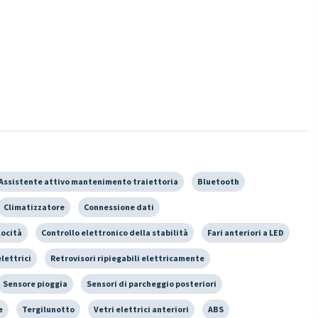
Assistente attivo mantenimento traiettoria
Bluetooth
Climatizzatore
Connessione dati
locità
Controllo elettronico della stabilità
Fari anteriori a LED
elettrici
Retrovisori ripiegabili elettricamente
Sensore pioggia
Sensori di parcheggio posteriori
e
Tergilunotto
Vetri elettrici anteriori
ABS