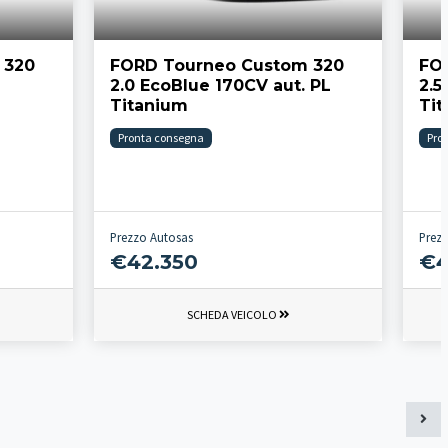
 320
FORD Tourneo Custom 320
FO
2.0 EcoBlue 170CV aut. PL
2.5
Titanium
Ti
Pronta consegna
Pro
Prezzo Autosas
Prez
€42.350
€4
SCHEDA VEICOLO