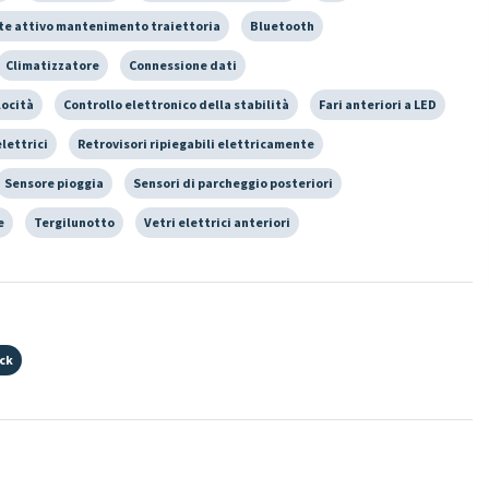
te attivo mantenimento traiettoria
Bluetooth
Climatizzatore
Connessione dati
locità
Controllo elettronico della stabilità
Fari anteriori a LED
elettrici
Retrovisori ripiegabili elettricamente
Sensore pioggia
Sensori di parcheggio posteriori
e
Tergilunotto
Vetri elettrici anteriori
ack