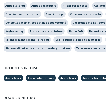
Airbag laterali
Airbag passeggero
Airbag per la testa
Assisten
Bracciolo sedili anteriori
Cerchi in lega
Chiusura centralizzata
Controllo automatico adattivo della velocità
Controllo automatico ve
Keyless entry
Pretensionatore cinture
Radio DAB
Retrovisori 
Riconoscimento segnali stradali
Sedile guida regolabile in altezza
Sistema di detezione distrazione del guidatore
Telecamera posterior
OPTIONALS INCLUSI
Agate black
Tessuto barlo black
Agate black
Tessuto barlo bl
DESCRIZIONE E NOTE