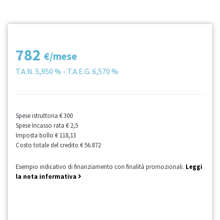
782
€/mese
T.A.N.
5,950 %
- T.A.E.G.
6,570 %
Spese istruttoria
€ 300
Spese Incasso rata
€ 2,5
Imposta bollo
€ 118,13
Costo totale del credito
€ 56.872
Esempio indicativo di finanziamento con finalità promozionali.
Leggi
la nota informativa