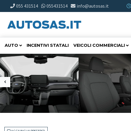
055 431514
055431514
info@autosas.it
AUTO
INCENTIVI STATALI
VEICOLI COMMERCIALI
AGGIUNGI AI PREFERITI