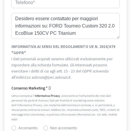
INFORMATIVA AI SENSI DEL REGOLAMENTO UE N. 2016/679
"GDPR"
I dati personali acquisiti saranno utilizzati esclusivamente per
rispondere alla richiesta formulata. Gli Interessati possono
esercitare i diritti di cui agli artt. 15 - 23 del GDPR scrivendo
all'indirizzo autosas@pec.autosas.it.
Informativa completa.
Consenso Marketing
*
Letta e compresa l’
Informativa Privacy
, acconsento al trattamento dei miei dati
personali da parte di Autosas SpA per finalità di marketing come indicato
dall’Informativa Privacy, con modalità elettroniche e/o cartacee, e, in particolare, a
mezzo posta ordinaria o email, telefono (es. chiamate automatizzate, SMS, sistemi di
messaggistica istantanea), e qualsiasi altro canale informatico (es. siti web, mobile
app).
Acconsento
Non acconsento