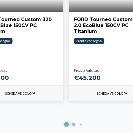
Tourneo Custom 320
FORD Tourneo Custom
oBlue 150CV PC
2.0 EcoBlue 150CV PC
um
Titanium
nsegna
Pronta consegna
osas
Prezzo Autosas
200
€45.200
SCHEDA VEICOLO
SCHEDA VEICOLO