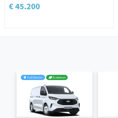
€ 45.200
Full Electric
Ecobonus