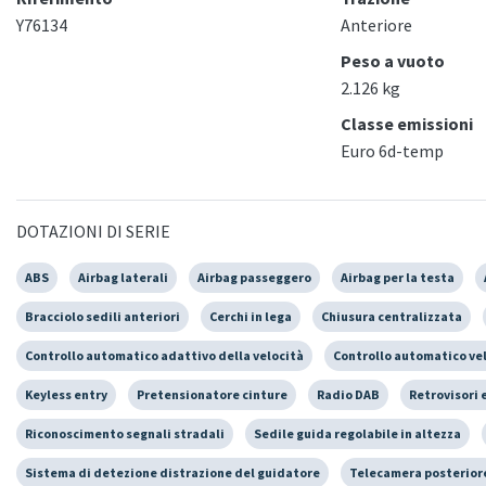
Y76134
Anteriore
Peso a vuoto
2.126 kg
Classe emissioni
Euro 6d-temp
DOTAZIONI DI SERIE
ABS
Airbag laterali
Airbag passeggero
Airbag per la testa
Bracciolo sedili anteriori
Cerchi in lega
Chiusura centralizzata
Controllo automatico adattivo della velocità
Controllo automatico ve
Keyless entry
Pretensionatore cinture
Radio DAB
Retrovisori 
Riconoscimento segnali stradali
Sedile guida regolabile in altezza
Sistema di detezione distrazione del guidatore
Telecamera posterior