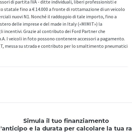
ori di partita IVA - ditte individuali, liberi professionisti e
to statale fino a € 14.000 a fronte di rottamazione di un veicolo
iali nuovi N1. Nonché il raddoppio di tale importo, fino a
nistero delle imprese e del made in Italy («MIMIT») la
gli incentivi. Grazie al contributo dei Ford Partner che
p.A. I veicoli in foto possono contenere accessori a pagamento.
PT, messa su strada e contributo per lo smaltimento pneumatici
Simula il tuo finanziamento
l'anticipo e la durata per calcolare la tua r