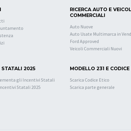
I
RICERCA AUTO E VEICOL
COMMERCIALI
tti
Auto Nuove
puntamento
Auto Usate Multimarca in Vend
istenza
Ford Approved
izi
Veicoli Commerciali Nuovi
 STATALI 2025
MODELLO 231 E CODICE
ementa gli Incentivi Statali
Scarica Codice Etico
Incentivi Statali 2025
Scarica parte generale