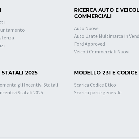
I
RICERCA AUTO E VEICOL
COMMERCIALI
tti
Auto Nuove
puntamento
Auto Usate Multimarca in Vend
istenza
Ford Approved
izi
Veicoli Commerciali Nuovi
 STATALI 2025
MODELLO 231 E CODICE
ementa gli Incentivi Statali
Scarica Codice Etico
Incentivi Statali 2025
Scarica parte generale