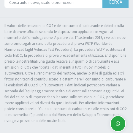
CERCA
Il valore delle emissioni di CO2 e del consumo di carburante è definito sulla
base di prove ufficiali secondo le disposizioni applicabili in vigore al
momento dell'omologazione. A partire dal 1° settembre 2018, i veicoli nuovi
sono omologati ai sensi della procedura di prova WLTP (Worldwide
Harmonized Light Vehicles Test Procedure). La procedura WLTP sostituisce il
ciclo NEDC, la procedura di prova precedentemente utilizzata. E’ disponibile
presso le nostre filiali una guida relativa al risparmio di carburante e alle
emissioni di CO2 che riporta i dati inerenti a tutti i nuovi modelli di
autovetture. Oltre al rendimento del motore, anche lo stile di guida ed altri
fattori non tecnici contribuiscono a determinare il consumo di carburante e
le emissioni di CO2 di un’autovettura. I dati indicati potrebbero variare a
seconda dell’equipaggiamento scelto e di eventuali accessori aggiuntivi. Ai
fini del calcolo di imposte che si basano sulle emissioni di CO2, potrebbero
essere applicati valori diversi da quelli indicati. Per ulteriori informazioni
potete consultare la “Guida ai consumi di carburante e alle emissioni di CO2
di nuove vetture”, pubblicata dal Ministero dello Sviluppo Economico o
rivolgervi presso una delle nostre filiali.