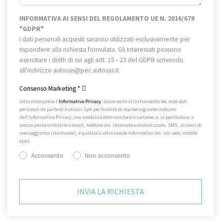
INFORMATIVA AI SENSI DEL REGOLAMENTO UE N. 2016/679
"GDPR"
I dati personali acquisiti saranno utilizzati esclusivamente per
rispondere alla richiesta formulata. Gli Interessati possono
esercitare i diritti di cui agli artt. 15 - 23 del GDPR scrivendo
all'indirizzo autosas@pec.autosas.it.
Informativa completa.
Consenso Marketing
*
Letta e compresa l’
Informativa Privacy
, acconsento al trattamento dei miei dati
personali da parte di Autosas SpA per finalità di marketing come indicato
dall’Informativa Privacy, con modalità elettroniche e/o cartacee, e, in particolare, a
mezzo posta ordinaria o email, telefono (es. chiamate automatizzate, SMS, sistemi di
messaggistica istantanea), e qualsiasi altro canale informatico (es. siti web, mobile
app).
Acconsento
Non acconsento