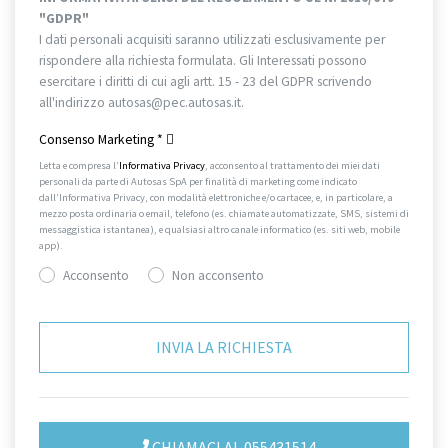
"GDPR"
I dati personali acquisiti saranno utilizzati esclusivamente per
rispondere alla richiesta formulata. Gli Interessati possono
esercitare i diritti di cui agli artt. 15 - 23 del GDPR scrivendo
all'indirizzo autosas@pec.autosas.it.
Informativa completa.
Consenso Marketing
*
Letta e compresa l’
Informativa Privacy
, acconsento al trattamento dei miei dati
personali da parte di Autosas SpA per finalità di marketing come indicato
dall’Informativa Privacy, con modalità elettroniche e/o cartacee, e, in particolare, a
mezzo posta ordinaria o email, telefono (es. chiamate automatizzate, SMS, sistemi di
messaggistica istantanea), e qualsiasi altro canale informatico (es. siti web, mobile
app).
Acconsento
Non acconsento
CHIAMACI AL 055431514