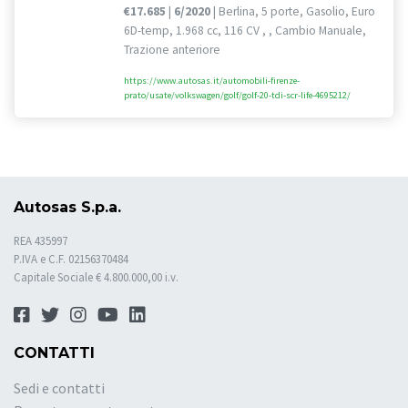
€17.685
|
6/2020
| Berlina, 5 porte, Gasolio, Euro
6D-temp, 1.968 cc, 116 CV , , Cambio Manuale,
Trazione anteriore
https://www.autosas.it/automobili-firenze-
prato/usate/volkswagen/golf/golf-20-tdi-scr-life-4695212/
Autosas S.p.a.
REA 435997
P.IVA e C.F. 02156370484
Capitale Sociale € 4.800.000,00 i.v.
CONTATTI
Sedi e contatti