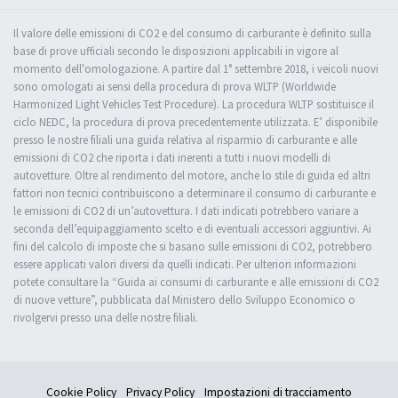
Il valore delle emissioni di CO2 e del consumo di carburante è definito sulla
base di prove ufficiali secondo le disposizioni applicabili in vigore al
momento dell'omologazione. A partire dal 1° settembre 2018, i veicoli nuovi
sono omologati ai sensi della procedura di prova WLTP (Worldwide
Harmonized Light Vehicles Test Procedure). La procedura WLTP sostituisce il
ciclo NEDC, la procedura di prova precedentemente utilizzata. E’ disponibile
presso le nostre filiali una guida relativa al risparmio di carburante e alle
emissioni di CO2 che riporta i dati inerenti a tutti i nuovi modelli di
autovetture. Oltre al rendimento del motore, anche lo stile di guida ed altri
fattori non tecnici contribuiscono a determinare il consumo di carburante e
le emissioni di CO2 di un’autovettura. I dati indicati potrebbero variare a
seconda dell’equipaggiamento scelto e di eventuali accessori aggiuntivi. Ai
fini del calcolo di imposte che si basano sulle emissioni di CO2, potrebbero
essere applicati valori diversi da quelli indicati. Per ulteriori informazioni
potete consultare la “Guida ai consumi di carburante e alle emissioni di CO2
di nuove vetture”, pubblicata dal Ministero dello Sviluppo Economico o
rivolgervi presso una delle nostre filiali.
Cookie Policy
Privacy Policy
Impostazioni di tracciamento