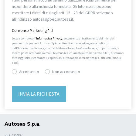
I dati personali acquisiti saranno utilizzati esclusivamente per
rispondere alla richiesta formulata. Gli Interessati possono
esercitare i diritti di cui agli artt. 15 - 23 del GDPR scrivendo
all'indirizzo autosas@pec.autosas.it.
Informativa completa.
Consenso Marketing
*
Letta e compresa l’
Informativa Privacy
, acconsento al trattamento dei miei dati
personali da parte di Autosas SpA per finalità di marketing come indicato
dall’Informativa Privacy, con modalità elettroniche e/o cartacee, e, in particolare, a
mezzo posta ordinaria o email, telefono (es. chiamate automatizzate, SMS, sistemi di
messaggistica istantanea), e qualsiasi altro canale informatico (es. siti web, mobile
app).
Acconsento
Non acconsento
Autosas S.p.a.
REA 435997