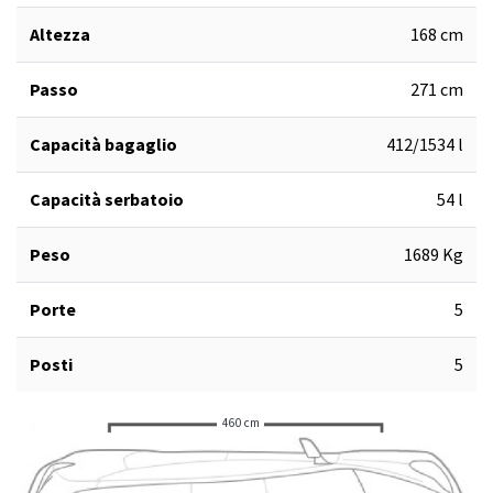
Altezza
168 cm
Passo
271 cm
Capacità bagaglio
412/1534 l
Capacità serbatoio
54 l
Peso
1689 Kg
Porte
5
Posti
5
460 cm