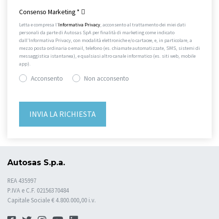
Consenso Marketing
*
Letta e compresa l’
Informativa Privacy
, acconsento al trattamento dei miei dati
personali da parte di Autosas SpA per finalità di marketing come indicato
dall’Informativa Privacy, con modalità elettroniche e/o cartacee, e, in particolare, a
mezzo posta ordinaria o email, telefono (es. chiamate automatizzate, SMS, sistemi di
messaggistica istantanea), e qualsiasi altro canale informatico (es. siti web, mobile
app).
Acconsento
Non acconsento
Autosas S.p.a.
REA 435997
P.IVA e C.F. 02156370484
Capitale Sociale € 4.800.000,00 i.v.