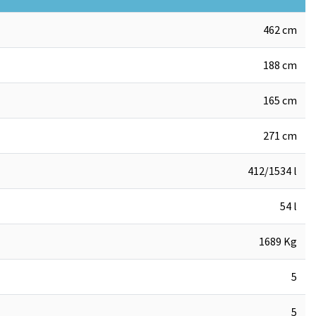
462 cm
188 cm
165 cm
271 cm
412/1534 l
54 l
1689 Kg
5
5