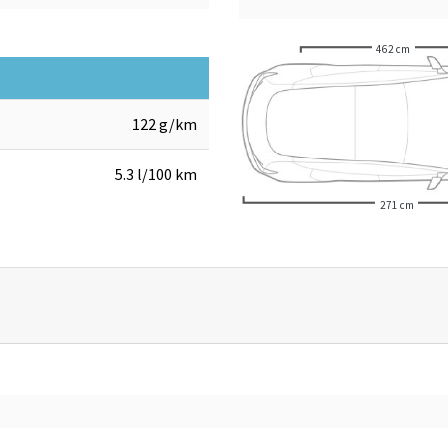
462 cm
122 g/km
5.3 l/100 km
271 cm