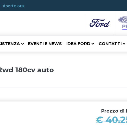
Aperto ora
SISTENZA
EVENTI E NEWS
IDEA FORD
CONTATTI
 2wd 180cv auto
Prezzo di
L
€ 40.2