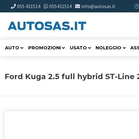
055 431514
055431514
info@autosas.it
AUTO
PROMOZIONI
USATO
NOLEGGIO
AS
Ford Kuga 2.5 full hybrid ST-Line