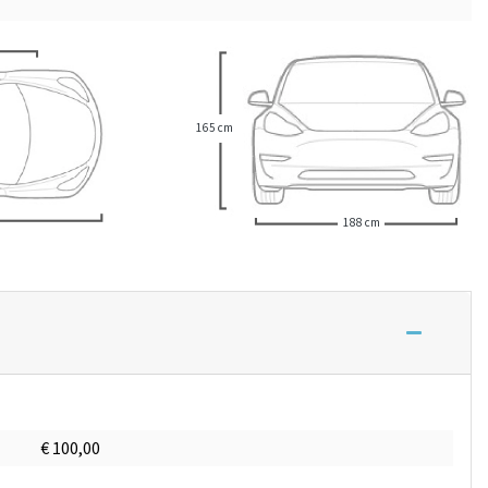
165 cm
188 cm
€ 100,00