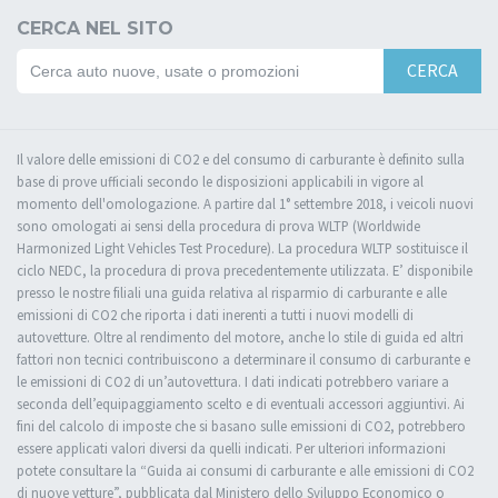
CERCA NEL SITO
CERCA
Il valore delle emissioni di CO2 e del consumo di carburante è definito sulla
base di prove ufficiali secondo le disposizioni applicabili in vigore al
momento dell'omologazione. A partire dal 1° settembre 2018, i veicoli nuovi
sono omologati ai sensi della procedura di prova WLTP (Worldwide
Harmonized Light Vehicles Test Procedure). La procedura WLTP sostituisce il
ciclo NEDC, la procedura di prova precedentemente utilizzata. E’ disponibile
presso le nostre filiali una guida relativa al risparmio di carburante e alle
emissioni di CO2 che riporta i dati inerenti a tutti i nuovi modelli di
autovetture. Oltre al rendimento del motore, anche lo stile di guida ed altri
fattori non tecnici contribuiscono a determinare il consumo di carburante e
le emissioni di CO2 di un’autovettura. I dati indicati potrebbero variare a
seconda dell’equipaggiamento scelto e di eventuali accessori aggiuntivi. Ai
fini del calcolo di imposte che si basano sulle emissioni di CO2, potrebbero
essere applicati valori diversi da quelli indicati. Per ulteriori informazioni
potete consultare la “Guida ai consumi di carburante e alle emissioni di CO2
di nuove vetture”, pubblicata dal Ministero dello Sviluppo Economico o