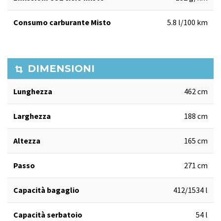
Consumo carburante Misto
5.8 l/100 km
DIMENSIONI
Lunghezza
462 cm
Larghezza
188 cm
Altezza
165 cm
Passo
271 cm
Capacità bagaglio
412/1534 l
Capacità serbatoio
54 l