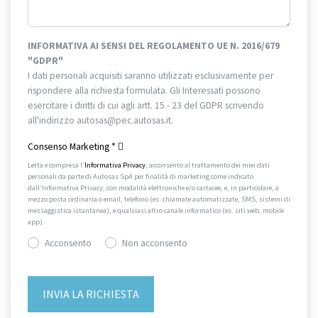
INFORMATIVA AI SENSI DEL REGOLAMENTO UE N. 2016/679
"GDPR"
I dati personali acquisiti saranno utilizzati esclusivamente per
rispondere alla richiesta formulata. Gli Interessati possono
esercitare i diritti di cui agli artt. 15 - 23 del GDPR scrivendo
all'indirizzo autosas@pec.autosas.it.
Informativa completa.
Consenso Marketing
*
Letta e compresa l’
Informativa Privacy
, acconsento al trattamento dei miei dati
personali da parte di Autosas SpA per finalità di marketing come indicato
dall’Informativa Privacy, con modalità elettroniche e/o cartacee, e, in particolare, a
mezzo posta ordinaria o email, telefono (es. chiamate automatizzate, SMS, sistemi di
messaggistica istantanea), e qualsiasi altro canale informatico (es. siti web, mobile
app).
Acconsento
Non acconsento