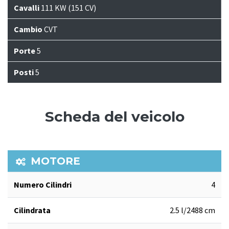
Cavalli
111 KW (151 CV)
Cambio
CVT
Porte
5
Posti
5
Scheda del veicolo
MOTORE
Numero Cilindri
4
Cilindrata
2.5 l/2488 cm