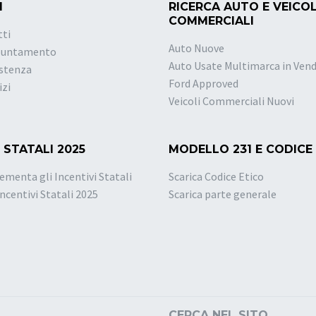
I
RICERCA AUTO E VEICOL
COMMERCIALI
tti
Auto Nuove
puntamento
Auto Usate Multimarca in Vend
istenza
Ford Approved
izi
Veicoli Commerciali Nuovi
 STATALI 2025
MODELLO 231 E CODICE
ementa gli Incentivi Statali
Scarica Codice Etico
Incentivi Statali 2025
Scarica parte generale
CERCA NEL SITO