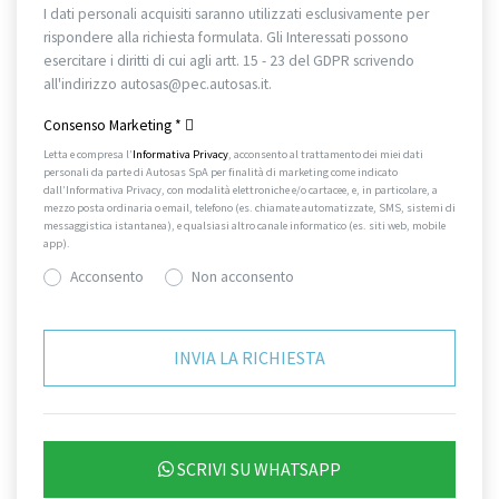
I dati personali acquisiti saranno utilizzati esclusivamente per
rispondere alla richiesta formulata. Gli Interessati possono
esercitare i diritti di cui agli artt. 15 - 23 del GDPR scrivendo
all'indirizzo autosas@pec.autosas.it.
Informativa completa.
Consenso Marketing
*
Letta e compresa l’
Informativa Privacy
, acconsento al trattamento dei miei dati
personali da parte di Autosas SpA per finalità di marketing come indicato
dall’Informativa Privacy, con modalità elettroniche e/o cartacee, e, in particolare, a
mezzo posta ordinaria o email, telefono (es. chiamate automatizzate, SMS, sistemi di
messaggistica istantanea), e qualsiasi altro canale informatico (es. siti web, mobile
app).
Acconsento
Non acconsento
SCRIVI SU WHATSAPP