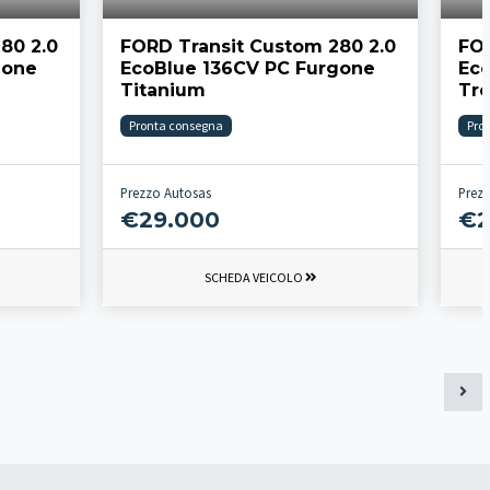
80 2.0
FORD Transit Custom 280 2.0
FOR
gone
EcoBlue 136CV PC Furgone
Ec
Titanium
Tr
Pronta consegna
Pro
Prezzo Autosas
Prez
€29.000
€2
SCHEDA VEICOLO