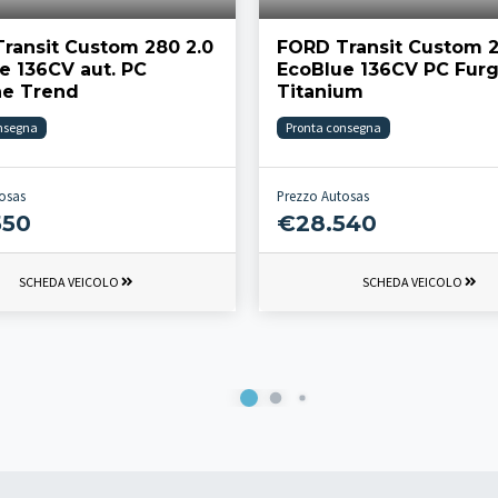
ransit Custom 280 2.0
FORD Transit Custom 2
e 136CV aut. PC
EcoBlue 136CV PC Fur
ne Trend
Titanium
nsegna
Pronta consegna
osas
Prezzo Autosas
550
€28.540
SCHEDA VEICOLO
SCHEDA VEICOLO