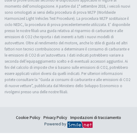
base di prove ufficiali secondo le disposizioni applicabili in vigore al
momento dell'omologazione. A partire dal 1° settembre 2018, i veicoli nuovi
sono omologati ai sensi della procedura di prova WLTP (Worldwide
Harmonized Light Vehicles Test Procedure). La procedura WLTP sostituisce il
ciclo NEDC, la procedura di prova precedentemente utilizzata. E’ disponibile
presso le nostre filiali una guida relativa al risparmio di carburante e alle
emissioni di CO2 che riporta i dati inerenti a tutti i nuovi modelli di
autovetture. Oltre al rendimento del motore, anche lo stile di guida ed altri
fattori non tecnici contribuiscono a determinare il consumo di carburante e
le emissioni di CO2 di un’autovettura. I dati indicati potrebbero variare a
seconda dell’equipaggiamento scelto e di eventuali accessori aggiuntivi. Ai
fini del calcolo di imposte che si basano sulle emissioni di CO2, potrebbero
essere applicati valori diversi da quelli indicati. Per ulteriori informazioni
potete consultare la “Guida ai consumi di carburante e alle emissioni di CO2
di nuove vetture”, pubblicata dal Ministero dello Sviluppo Economico o
rivolgervi presso una delle nostre filiali.
Cookie Policy
Privacy Policy
Impostazioni di tracciamento
Powered by