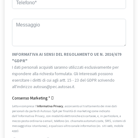
INFORMATIVA AI SENSI DEL REGOLAMENTO UE N. 2016/679
"GDPR"
I dati personali acquisiti saranno utilizzati esclusivamente per
rispondere alla richiesta formulata. Gli Interessati possono
esercitare i diritti di cui agli artt. 15 - 23 del GDPR scrivendo
all'indirizzo autosas@pec.autosas.it.
Informativa completa.
Consenso Marketing
*
Letta e compresa l’
Informativa Privacy
, acconsento al trattamento dei miei dati
personali da parte di Autosas SpA per finalità di marketing come indicato
dall’Informativa Privacy, con modalità elettroniche e/o cartacee, e, in particolare, a
mezzo posta ordinaria o email, telefono (es. chiamate automatizzate, SMS, sistemi di
messaggistica istantanea), e qualsiasi altro canale informatico (es. siti web, mobile
app).