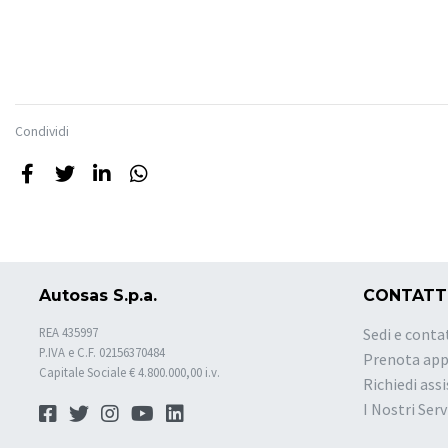
Condividi
Autosas S.p.a.
CONTATT
REA 435997
Sedi e conta
P.IVA e C.F. 02156370484
Prenota ap
Capitale Sociale € 4.800.000,00 i.v.
Richiedi ass
I Nostri Serv