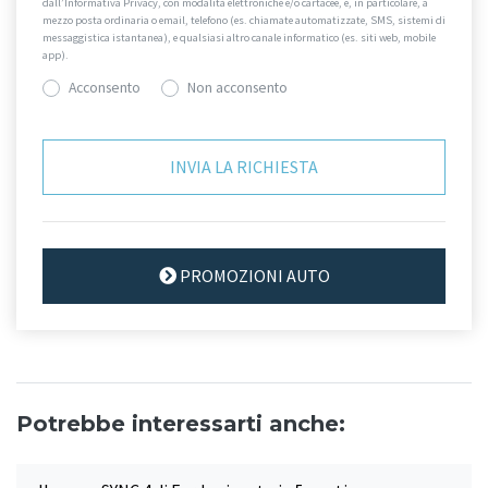
dall’Informativa Privacy, con modalità elettroniche e/o cartacee, e, in particolare, a
mezzo posta ordinaria o email, telefono (es. chiamate automatizzate, SMS, sistemi di
messaggistica istantanea), e qualsiasi altro canale informatico (es. siti web, mobile
app).
Acconsento
Non acconsento
PROMOZIONI AUTO
Potrebbe interessarti anche: