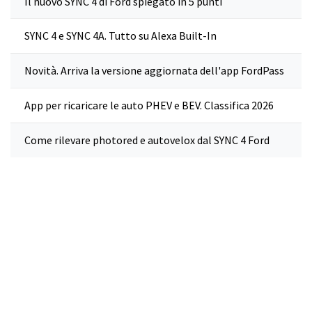
Il nuovo SYNC 4 di Ford spiegato in 5 punti
SYNC 4 e SYNC 4A. Tutto su Alexa Built-In
Novità. Arriva la versione aggiornata dell'app FordPass
App per ricaricare le auto PHEV e BEV. Classifica 2026
Come rilevare photored e autovelox dal SYNC 4 Ford