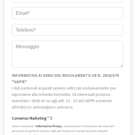
INFORMATIVA AI SENSI DEL REGOLAMENTO UE N. 2016/679
"GDPR"
I dati personali acquisiti saranno utilizzati esclusivamente per
rispondere alla richiesta formulata. Gli Interessati possono
esercitare i diritti di cui agli artt. 15 - 23 del GDPR scrivendo
all'indirizzo autosas@pec.autosas.it.
Informativa completa.
Consenso Marketing
*
Letta e compresa l’
Informativa Privacy
, acconsento al trattamento dei miei dati
personali da parte di Autosas SpA per finalità di marketing come indicato