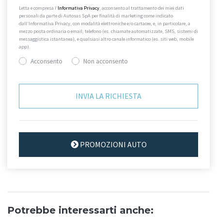
Letta e compresa l’
Informativa Privacy
, acconsento al trattamento dei miei dati
personali da parte di Autosas SpA per finalità di marketing come indicato
dall’Informativa Privacy, con modalità elettroniche e/o cartacee, e, in particolare, a
mezzo posta ordinaria o email, telefono (es. chiamate automatizzate, SMS, sistemi di
messaggistica istantanea), e qualsiasi altro canale informatico (es. siti web, mobile
app).
Acconsento
Non acconsento
PROMOZIONI AUTO
Potrebbe interessarti anche: