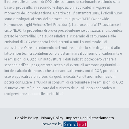
Il valore delle emissioni di CO2 e del consumo di carburante è definito sulla
base di prove ufficiali secondo le disposizioni applicabili in vigore al
momento dell'omologazione. A partire dal 1° settembre 2018, i veicoli nuovi
sono omologati ai sensi della procedura di prova WLTP (Worldwide
Harmonized Light Vehicles Test Procedure). La procedura WLTP sostituisce il
ciclo NEDC, la procedura di prova precedentemente utilizzata. E’ disponibile
presso le nostre filiali una guida relativa al risparmio di carburante e alle
emissioni di CO2 che riporta i dati inerenti a tutti i nuovi modelli di
autovetture. Oltre al rendimento del motore, anche lo stile di guida ed altri
fattori non tecnici contribuiscono a determinare il consumo di carburante e
le emissioni di CO2 di un’autovettura. I dati indicati potrebbero variare a
seconda dell’equipaggiamento scelto e di eventuali accessori aggiuntivi. Ai
fini del calcolo di imposte che si basano sulle emissioni di CO2, potrebbero
essere applicati valori diversi da quelli indicati. Per ulteriori informazioni
potete consultare la “Guida ai consumi di carburante e alle emissioni di CO2
di nuove vetture”, pubblicata dal Ministero dello Sviluppo Economico o
rivolgervi presso una delle nostre filiali.
Cookie Policy
Privacy Policy
Impostazioni di tracciamento
Powered by