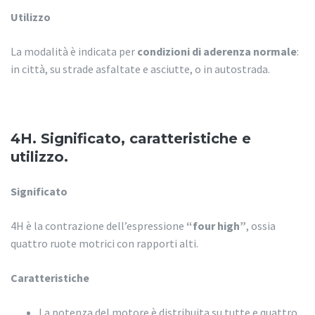
Utilizzo
La modalità è indicata per
condizioni di aderenza normale
:
in città, su strade asfaltate e asciutte, o in autostrada.
4H. Significato, caratteristiche e
utilizzo.
Significato
4H è la contrazione dell’espressione
“four high”
, ossia
quattro ruote motrici con rapporti alti.
Caratteristiche
La potenza del motore è distribuita su tutte e quattro