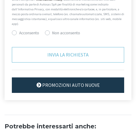
personali da parte di Autosas SpA per finalità di marketing come indicato
dall’Informativa Privacy, con modalità elettroniche e/o cartacee, e, in particolare, a
mezzo posta ordinaria o email, telefono (es. chiamate automatizzate, SMS, sistemi di
messaggistica istantanea), e qualsiasi altro canale informatico (es. siti web, mobile
app).
Acconsento
Non acconsento
PROMOZIONI AUTO NUOVE
Potrebbe interessarti anche: