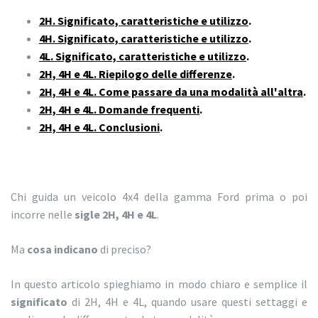
2H. Significato, caratteristiche e utilizzo
.
4H. Significato, caratteristiche e utilizzo
.
4L. Significato, caratteristiche e utilizzo
.
2H, 4H e 4L. Riepilogo delle differenze
.
2H, 4H e 4L. Come passare da una modalità all'altra
.
2H, 4H e 4L. Domande frequenti
.
2H, 4H e 4L. Conclusioni
.
Chi guida un veicolo 4x4 della gamma Ford prima o poi
incorre nelle
sigle 2H, 4H e 4L
.
Ma
cosa indicano
di preciso?
In questo articolo spieghiamo in modo chiaro e semplice il
significato
di 2H, 4H e 4L, quando usare questi settaggi e