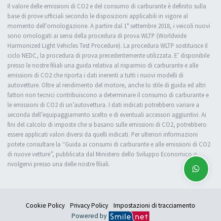
Il valore delle emissioni di CO2 e del consumo di carburante è definito sulla
base di prove ufficiali secondo le disposizioni applicabili in vigore al
momento dell'omologazione. A partire dal 1° settembre 2018, i veicoli nuovi
sono omologati ai sensi della procedura di prova WLTP (Worldwide
Harmonized Light Vehicles Test Procedure). La procedura WLTP sostituisce il
ciclo NEDC, la procedura di prova precedentemente utilizzata. E’ disponibile
presso le nostre filiali una guida relativa al risparmio di carburante e alle
emissioni di CO2 che riporta i dati inerenti a tutti i nuovi modelli di
autovetture. Oltre al rendimento del motore, anche lo stile di guida ed altri
fattori non tecnici contribuiscono a determinare il consumo di carburante e
le emissioni di CO2 di un’autovettura. I dati indicati potrebbero variare a
seconda dell’equipaggiamento scelto e di eventuali accessori aggiuntivi. Ai
fini del calcolo di imposte che si basano sulle emissioni di CO2, potrebbero
essere applicati valori diversi da quelli indicati. Per ulteriori informazioni
potete consultare la “Guida ai consumi di carburante e alle emissioni di CO2
di nuove vetture”, pubblicata dal Ministero dello Sviluppo Economico o
rivolgervi presso una delle nostre filiali.
Cookie Policy
Privacy Policy
Impostazioni di tracciamento
Powered by