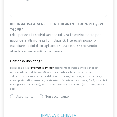
INFORMATIVA AI SENSI DEL REGOLAMENTO UE N. 2016/679
"GDPR"
I dati personali acquisiti saranno utilizzati esclusivamente per
rispondere alla richiesta formulata. Gli Interessati possono
esercitare i diritti di cui agli artt. 15 - 23 del GDPR scrivendo
all'indirizzo autosas@pec.autosas.it.
Informativa completa.
Consenso Marketing
*
Letta e compresa l’
Informativa Privacy
, acconsento al trattamento dei miei dati
personali da parte di Autosas SpA per finalità di marketing come indicato
dall’Informativa Privacy, con modalità elettroniche e/o cartacee, e, in particolare, a
mezzo posta ordinaria o email, telefono (es. chiamate automatizzate, SMS, sistemi di
messaggistica istantanea), e qualsiasi altro canale informatico (es. siti web, mobile
app).
Acconsento
Non acconsento