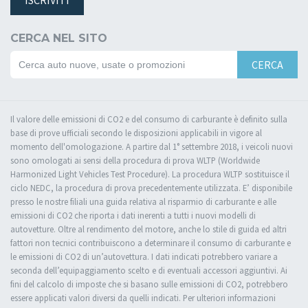
ISCRIVITI
CERCA NEL SITO
CERCA
Il valore delle emissioni di CO2 e del consumo di carburante è definito sulla
base di prove ufficiali secondo le disposizioni applicabili in vigore al
momento dell'omologazione. A partire dal 1° settembre 2018, i veicoli nuovi
sono omologati ai sensi della procedura di prova WLTP (Worldwide
Harmonized Light Vehicles Test Procedure). La procedura WLTP sostituisce il
ciclo NEDC, la procedura di prova precedentemente utilizzata. E’ disponibile
presso le nostre filiali una guida relativa al risparmio di carburante e alle
emissioni di CO2 che riporta i dati inerenti a tutti i nuovi modelli di
autovetture. Oltre al rendimento del motore, anche lo stile di guida ed altri
fattori non tecnici contribuiscono a determinare il consumo di carburante e
le emissioni di CO2 di un’autovettura. I dati indicati potrebbero variare a
seconda dell’equipaggiamento scelto e di eventuali accessori aggiuntivi. Ai
fini del calcolo di imposte che si basano sulle emissioni di CO2, potrebbero
essere applicati valori diversi da quelli indicati. Per ulteriori informazioni