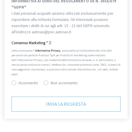
INFORMATIVA AI SENSI DEL REGOLAMENTO UE N. 2016/679
"GDPR"
I dati personali acquisiti saranno utilizzati esclusivamente per
rispondere alla richiesta formulata. Gli Interessati possono
esercitare i diritti di cui agli artt. 15 - 23 del GDPR scrivendo
all'indirizzo autosas@pec.autosas.it.
Informativa completa.
Consenso Marketing
*
Letta e compresa l’
Informativa Privacy
, acconsento al trattamento dei miei dati
personali da parte di Autosas SpA per finalità di marketing come indicato
dall’Informativa Privacy, con modalità elettroniche e/o cartacee, e, in particolare, a
mezzo posta ordinaria o email, telefono (es. chiamate automatizzate, SMS, sistemi di
messaggistica istantanea), e qualsiasi altro canale informatico (es. siti web, mobile
app).
Acconsento
Non acconsento