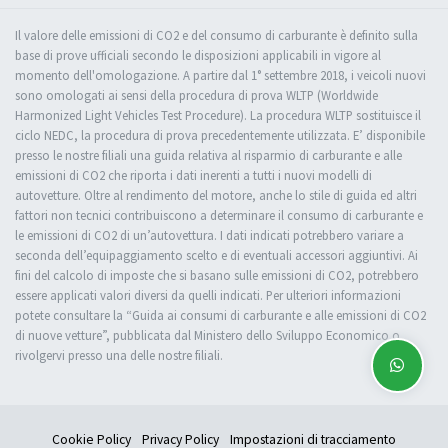
Il valore delle emissioni di CO2 e del consumo di carburante è definito sulla
base di prove ufficiali secondo le disposizioni applicabili in vigore al
momento dell'omologazione. A partire dal 1° settembre 2018, i veicoli nuovi
sono omologati ai sensi della procedura di prova WLTP (Worldwide
Harmonized Light Vehicles Test Procedure). La procedura WLTP sostituisce il
ciclo NEDC, la procedura di prova precedentemente utilizzata. E’ disponibile
presso le nostre filiali una guida relativa al risparmio di carburante e alle
emissioni di CO2 che riporta i dati inerenti a tutti i nuovi modelli di
autovetture. Oltre al rendimento del motore, anche lo stile di guida ed altri
fattori non tecnici contribuiscono a determinare il consumo di carburante e
le emissioni di CO2 di un’autovettura. I dati indicati potrebbero variare a
seconda dell’equipaggiamento scelto e di eventuali accessori aggiuntivi. Ai
fini del calcolo di imposte che si basano sulle emissioni di CO2, potrebbero
essere applicati valori diversi da quelli indicati. Per ulteriori informazioni
potete consultare la “Guida ai consumi di carburante e alle emissioni di CO2
di nuove vetture”, pubblicata dal Ministero dello Sviluppo Economico o
rivolgervi presso una delle nostre filiali.
Cookie Policy
Privacy Policy
Impostazioni di tracciamento