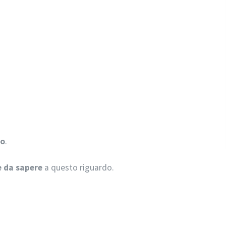
to
.
è da sapere
a questo riguardo.