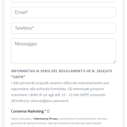
INFORMATIVA AI SENSI DEL REGOLAMENTO UE N. 2016/679
"GDPR"
I dati personali acquisiti saranno utilizzati esclusivamente per
rispondere alla richiesta formulata. Gli Interessati possono
esercitare i diritti di cui agli artt. 15 - 23 del GDPR scrivendo
all'indirizzo autosas@pec.autosas.it.
Informativa completa.
Consenso Marketing
*
Letta e compresa l’
Informativa Privacy
, acconsento al trattamento dei miei dati
personali da parte di Autosas SpA per finalità di marketing come indicato