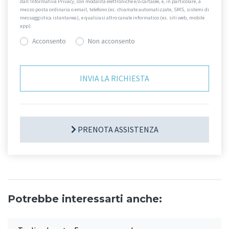
dall’Informativa Privacy, con modalità elettroniche e/o cartacee, e, in particolare, a
mezzo posta ordinaria o email, telefono (es. chiamate automatizzate, SMS, sistemi di
messaggistica istantanea), e qualsiasi altro canale informatico (es. siti web, mobile
app).
Acconsento
Non acconsento
PRENOTA ASSISTENZA
Potrebbe interessarti anche: