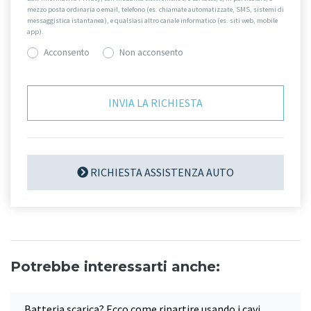
mezzo posta ordinaria o email, telefono (es. chiamate automatizzate, SMS, sistemi di
messaggistica istantanea), e qualsiasi altro canale informatico (es. siti web, mobile
app).
Acconsento
Non acconsento
RICHIESTA ASSISTENZA AUTO
Potrebbe interessarti anche:
Batteria scarica? Ecco come ripartire usando i cavi