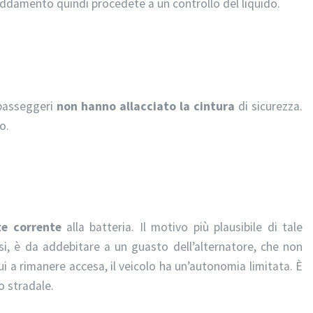
reddamento quindi procedete a un controllo del liquido.
 passeggeri
non hanno allacciato
la cintura
di sicurezza.
o.
nte corrente
alla batteria. Il motivo più plausibile di tale
, è da addebitare a un guasto dell’alternatore, che non
nui a rimanere accesa, il veicolo ha un’autonomia limitata. È
 stradale.