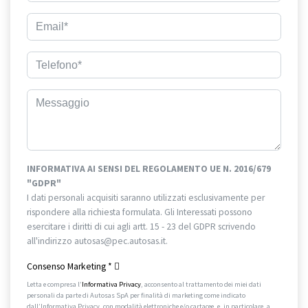
INFORMATIVA AI SENSI DEL REGOLAMENTO UE N. 2016/679
"GDPR"
I dati personali acquisiti saranno utilizzati esclusivamente per
rispondere alla richiesta formulata. Gli Interessati possono
esercitare i diritti di cui agli artt. 15 - 23 del GDPR scrivendo
all'indirizzo autosas@pec.autosas.it.
Informativa completa.
Consenso Marketing
*
Letta e compresa l’
Informativa Privacy
, acconsento al trattamento dei miei dati
personali da parte di Autosas SpA per finalità di marketing come indicato
dall’Informativa Privacy, con modalità elettroniche e/o cartacee, e, in particolare, a