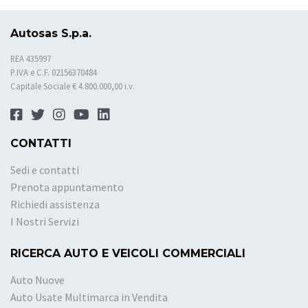
Autosas S.p.a.
REA 435997
P.IVA e C.F. 02156370484
Capitale Sociale € 4.800.000,00 i.v.
CONTATTI
Sedi e contatti
Prenota appuntamento
Richiedi assistenza
I Nostri Servizi
RICERCA AUTO E VEICOLI COMMERCIALI
Auto Nuove
Auto Usate Multimarca in Vendita