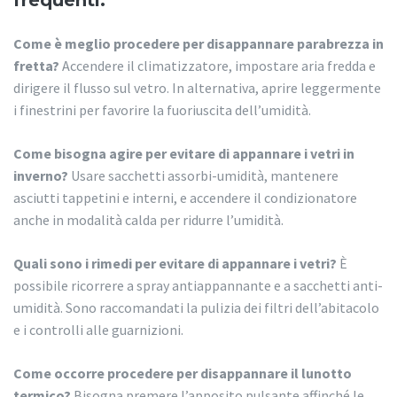
frequenti.
Come è meglio procedere per disappannare parabrezza in
fretta?
Accendere il climatizzatore, impostare aria fredda e
dirigere il flusso sul vetro. In alternativa, aprire leggermente
i finestrini per favorire la fuoriuscita dell’umidità.
Come bisogna agire per evitare di appannare i vetri in
inverno?
Usare sacchetti assorbi-umidità, mantenere
asciutti tappetini e interni, e accendere il condizionatore
anche in modalità calda per ridurre l’umidità.
Quali sono i rimedi per evitare di appannare i vetri?
È
possibile ricorrere a spray antiappannante e a sacchetti anti-
umidità. Sono raccomandati la pulizia dei filtri dell’abitacolo
e i controlli alle guarnizioni.
Come occorre procedere per disappannare il lunotto
termico?
Bisogna premere l’apposito pulsante affinché le