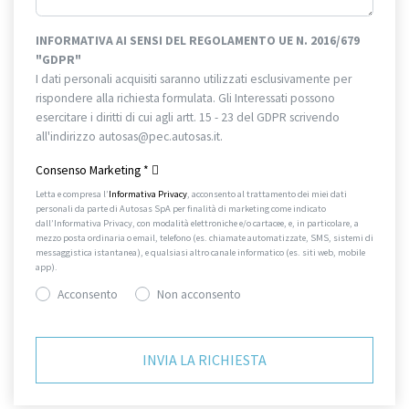
INFORMATIVA AI SENSI DEL REGOLAMENTO UE N. 2016/679
"GDPR"
I dati personali acquisiti saranno utilizzati esclusivamente per
rispondere alla richiesta formulata. Gli Interessati possono
esercitare i diritti di cui agli artt. 15 - 23 del GDPR scrivendo
all'indirizzo autosas@pec.autosas.it.
Informativa completa.
Consenso Marketing
*
Letta e compresa l’
Informativa Privacy
, acconsento al trattamento dei miei dati
personali da parte di Autosas SpA per finalità di marketing come indicato
dall’Informativa Privacy, con modalità elettroniche e/o cartacee, e, in particolare, a
mezzo posta ordinaria o email, telefono (es. chiamate automatizzate, SMS, sistemi di
messaggistica istantanea), e qualsiasi altro canale informatico (es. siti web, mobile
app).
Acconsento
Non acconsento