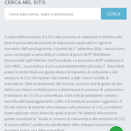
CERCA NEL SITO
CERCA
Il valore delle emissioni di CO2 e del consumo di carburante è definito sulla
base di prove ufficiali secondo le disposizioni applicabili in vigore al
momento dell'omologazione. A partire dal 1° settembre 2018, i veicoli nuovi
sono omologati ai sensi della procedura di prova WLTP (Worldwide
Harmonized Light Vehicles Test Procedure). La procedura WLTP sostituisce il
ciclo NEDC, la procedura di prova precedentemente utilizzata. E’ disponibile
presso le nostre filiali una guida relativa al risparmio di carburante e alle
emissioni di CO2 che riporta i dati inerenti a tutti i nuovi modelli di
autovetture. Oltre al rendimento del motore, anche lo stile di guida ed altri
fattori non tecnici contribuiscono a determinare il consumo di carburante e
le emissioni di CO2 di un’autovettura. I dati indicati potrebbero variare a
seconda dell’equipaggiamento scelto e di eventuali accessori aggiuntivi. Ai
fini del calcolo di imposte che si basano sulle emissioni di CO2, potrebbero
essere applicati valori diversi da quelli indicati. Per ulteriori informazioni
potete consultare la “Guida ai consumi di carburante e alle emissioni di CO2
di nuove vetture”, pubblicata dal Ministero dello Sviluppo Economico o
rivolgervi presso una delle nostre filiali.