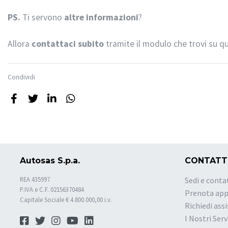
PS.
Ti servono
altre informazioni
?
Allora
contattaci subito
tramite il modulo che trovi su q
Condividi
Autosas S.p.a.
CONTATT
REA 435997
Sedi e conta
P.IVA e C.F. 02156370484
Prenota ap
Capitale Sociale € 4.800.000,00 i.v.
Richiedi ass
I Nostri Serv