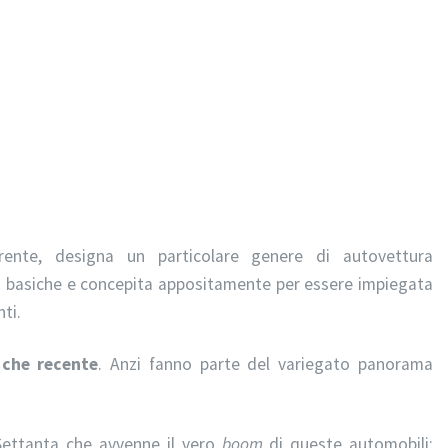
orrente, designa un particolare genere di autovettura
o basiche e concepita appositamente per essere impiegata
ti.
 che recente
. Anzi fanno parte del variegato panorama
 Settanta che avvenne il vero
boom
di queste automobili;