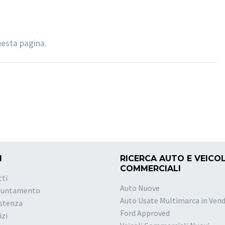
uesta pagina.
I
RICERCA AUTO E VEICOL
COMMERCIALI
tti
Auto Nuove
puntamento
Auto Usate Multimarca in Vend
istenza
Ford Approved
izi