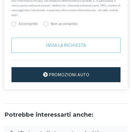
dall’Informativa Privacy, con modalità elettroniche e/o cartacee, e, in particolare, a
mezzo posta ordinaria o email, telefono (es. chiamate automatizzate, SMS, sistemi di
messaggistica istantanea), e qualsiasi altro canale informatico (es. siti web, mobile
app).
Acconsento
Non acconsento
PROMOZIONI AUTO
Potrebbe interessarti anche: