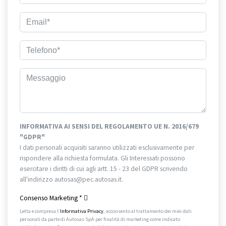
INFORMATIVA AI SENSI DEL REGOLAMENTO UE N. 2016/679
"GDPR"
I dati personali acquisiti saranno utilizzati esclusivamente per
rispondere alla richiesta formulata. Gli Interessati possono
esercitare i diritti di cui agli artt. 15 - 23 del GDPR scrivendo
all'indirizzo autosas@pec.autosas.it.
Informativa completa.
Consenso Marketing
*
Letta e compresa l’
Informativa Privacy
, acconsento al trattamento dei miei dati
personali da parte di Autosas SpA per finalità di marketing come indicato