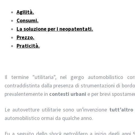
Agilità.
Consumi.
La soluzione per i neopatentati.
Prezzo.
Praticità.
Il termine "utilitaria", nel gergo automobilistico c
contraddistinta dalla presenza di strumentazioni di bord
prevalentemente in
contesti urbani
e per brevi spostamen
Le autovetture utilitarie sono un’invenzione
tutt’altro
automobilistico ormai da qualche anno.
Fu a seguito dello
shock
petrolifero a inizio degli anni