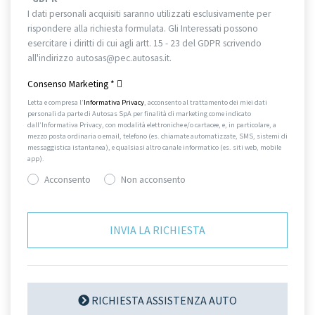
I dati personali acquisiti saranno utilizzati esclusivamente per
rispondere alla richiesta formulata. Gli Interessati possono
esercitare i diritti di cui agli artt. 15 - 23 del GDPR scrivendo
all'indirizzo autosas@pec.autosas.it.
Informativa completa.
Consenso Marketing
*
Letta e compresa l’
Informativa Privacy
, acconsento al trattamento dei miei dati
personali da parte di Autosas SpA per finalità di marketing come indicato
dall’Informativa Privacy, con modalità elettroniche e/o cartacee, e, in particolare, a
mezzo posta ordinaria o email, telefono (es. chiamate automatizzate, SMS, sistemi di
messaggistica istantanea), e qualsiasi altro canale informatico (es. siti web, mobile
app).
Acconsento
Non acconsento
RICHIESTA ASSISTENZA AUTO