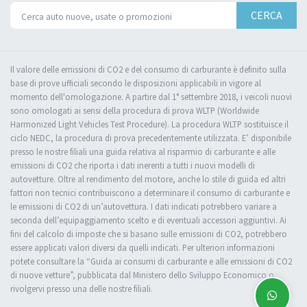
CERCA
Il valore delle emissioni di CO2 e del consumo di carburante è definito sulla
base di prove ufficiali secondo le disposizioni applicabili in vigore al
momento dell'omologazione. A partire dal 1° settembre 2018, i veicoli nuovi
sono omologati ai sensi della procedura di prova WLTP (Worldwide
Harmonized Light Vehicles Test Procedure). La procedura WLTP sostituisce il
ciclo NEDC, la procedura di prova precedentemente utilizzata. E’ disponibile
presso le nostre filiali una guida relativa al risparmio di carburante e alle
emissioni di CO2 che riporta i dati inerenti a tutti i nuovi modelli di
autovetture. Oltre al rendimento del motore, anche lo stile di guida ed altri
fattori non tecnici contribuiscono a determinare il consumo di carburante e
le emissioni di CO2 di un’autovettura. I dati indicati potrebbero variare a
seconda dell’equipaggiamento scelto e di eventuali accessori aggiuntivi. Ai
fini del calcolo di imposte che si basano sulle emissioni di CO2, potrebbero
essere applicati valori diversi da quelli indicati. Per ulteriori informazioni
potete consultare la “Guida ai consumi di carburante e alle emissioni di CO2
di nuove vetture”, pubblicata dal Ministero dello Sviluppo Economico o
rivolgervi presso una delle nostre filiali.