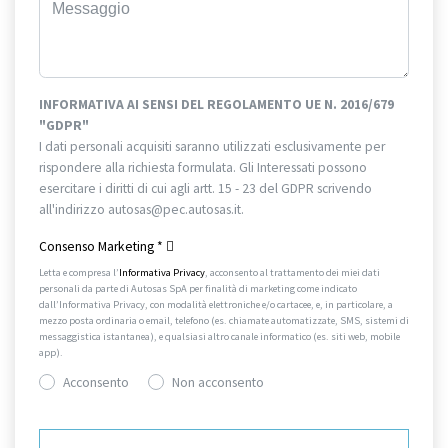
INFORMATIVA AI SENSI DEL REGOLAMENTO UE N. 2016/679
"GDPR"
I dati personali acquisiti saranno utilizzati esclusivamente per
rispondere alla richiesta formulata. Gli Interessati possono
esercitare i diritti di cui agli artt. 15 - 23 del GDPR scrivendo
all'indirizzo autosas@pec.autosas.it.
Informativa completa.
Consenso Marketing
*
Letta e compresa l’
Informativa Privacy
, acconsento al trattamento dei miei dati
personali da parte di Autosas SpA per finalità di marketing come indicato
dall’Informativa Privacy, con modalità elettroniche e/o cartacee, e, in particolare, a
mezzo posta ordinaria o email, telefono (es. chiamate automatizzate, SMS, sistemi di
messaggistica istantanea), e qualsiasi altro canale informatico (es. siti web, mobile
app).
Acconsento
Non acconsento