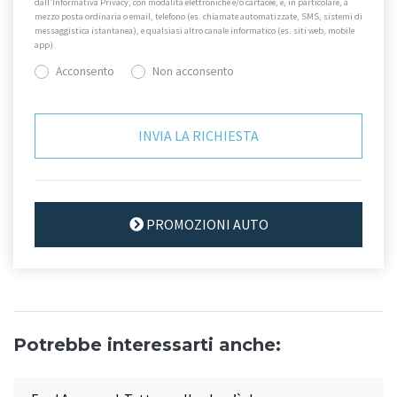
dall’Informativa Privacy, con modalità elettroniche e/o cartacee, e, in particolare, a
mezzo posta ordinaria o email, telefono (es. chiamate automatizzate, SMS, sistemi di
messaggistica istantanea), e qualsiasi altro canale informatico (es. siti web, mobile
app).
Acconsento
Non acconsento
PROMOZIONI AUTO
Potrebbe interessarti anche: