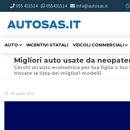
055 431514
055431514
info@autosas.it
AUTO
INCENTIVI STATALI
VEICOLI COMMERCIALI
Migliori auto usate da neopaten
Cerchi un’auto economica per tua figlia o tuo 
trovare la lista dei migliori modelli.
28 aprile 2023