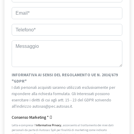
INFORMATIVA AI SENSI DEL REGOLAMENTO UE N. 2016/679
"GDPR"
I dati personali acquisiti saranno utilizzati esclusivamente per
rispondere alla richiesta formulata. Gli Interessati possono
esercitare i diritti di cui agli artt. 15 - 23 del GDPR scrivendo
all'indirizzo autosas@pec.autosas.it.
Informativa completa.
Consenso Marketing
*
Letta e compresa l’
Informativa Privacy
, acconsento al trattamento dei miei dati
personali da parte di Autosas SpA per finalità di marketing come indicato